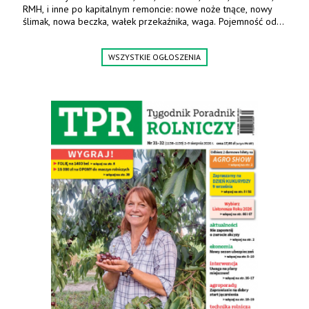
RMH, i inne po kapitalnym remoncie: nowe noże tnące, nowy
ślimak, nowa beczka, wałek przekaźnika, waga. Pojemność od
5m3 - 40m3. Cena od 32 tys. Wozy sprowadzone z Niemiec.
Jesteśmy także producentem nowych paszowozów AKSA, woj.
WSZYSTKIE OGŁOSZENIA
wielkopolskie, koło Konina. Kontakt: 607 405 691.