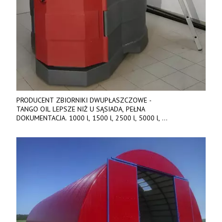
PRODUCENT ZBIORNIKI DWUPŁASZCZOWE -
TANGO OIL LEPSZE NIŻ U SĄSIADA, PEŁNA
DOKUMENTACJA. 1000 l, 1500 l, 2500 l, 5000 l,
produkt polski. Dobra cena, szybkie terminy realizacji. Tel. 536
842 737, www.tango-oil.pl