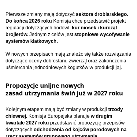
Pierwsze zmiany mają dotyczyć
sektora drobiarskiego.
Do końca 2026 roku
Komisja chce przedstawić projekt
regulacji dotyczących hodowli
kur niosek i kurcząt
brojlerów.
Jednym z celów jest
stopniowe wycofywanie
systemów klatkowych.
W nowych przepisach mają znaleźć się także rozwiązania
dotyczące oceny dobrostanu zwierząt oraz zakończenia
uśmiercania jednodniowych kogutków w produkcji jaj.
Propozycje unijne nowych
zasad utrzymania świń już w 2027 roku
Kolejnym etapem mają być zmiany w produkcji
trzody
chlewnej.
Komisja Europejska planuje
w drugim
kwartale 2027 roku
przedstawić propozycję przepisów
dotyczących
odchodzenia od kojców porodowych na
rzecz systemów grupowego utrzymania