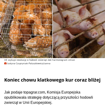
UE szykuje rewolucję w hodowli zwierząt. Jest harmonogram zmian
Justyna Czupryniak-Paluszkiewicz/canva
Koniec chowu klatkowego kur coraz bliżej
Jak podaje topagrar.com, Komisja Europejska
opublikowała strategię dotyczącą przyszłości hodowli
zwierząt w Unii Europejskiej.