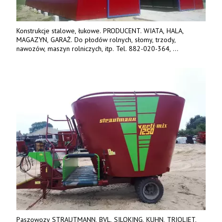
Konstrukcje stalowe, łukowe. PRODUCENT. WIATA, HALA,
MAGAZYN, GARAŻ. Do płodów rolnych, słomy, trzody,
nawozów, maszyn rolniczych, itp. Tel. 882-020-364,
664-125-869, 604-407-206. www.olimet.eu
Paszowozy STRAUTMANN, BVL, SILOKING, KUHN, TRIOLIET,