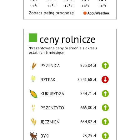
11°C
12°C
17°C
10°C
10°C
Zobacz pełną prognozę
ceny rolnicze
*Prezentowane ceny to średnia z okresu
ostatnich 6 miesięcy.
PSZENICA
823,04 zł
RZEPAK
2.241,68 zł
KUKURYDZA
844,71 zł
PSZENŻYTO
665,00 zł
JĘCZMIEŃ
654,82 zł
BYKI
23,25 zł