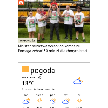
WIADOMOŚCI
Minister rolnictwa wsiadł do kombajnu.
Pomaga zebrać 30 mln zł dla chorych braci
pogoda
Warszawa
18°C
Przeważnie bezchmurnie
sob.
niedz.
pon.
wt.
śr.
25°C
26°C
32°C
26°C
24°C