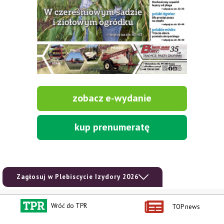
zobacz e-wydanie
kup prenumeratę
Zagłosuj w Plebiscycie Izydory 2026
Kontakt i regulaminy
Przydatne linki
Wróć do TPR
TOP news
Kontakt
Ceny rolnicze