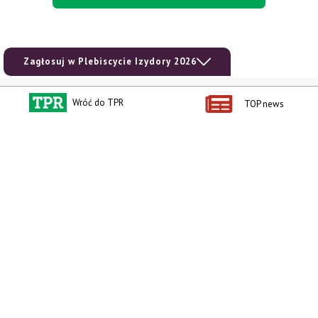
Zagłosuj w Plebiscycie Izydory 2026
Kontakt i regulaminy
Przydatne linki
Wróć do TPR
TOP news
Kontakt
Ceny rolnicze
Reklama
Newsletter rolniczy
Polityka prywatności
Rolniczy Alert Cenowy
Regulamin
Pogoda
RODO
Ogłoszenia drobne
Konkursy TPR
e-Wydania TPR
Kącik Samotnych Serc
Porgram TV
agrarsklep.pl
RSS