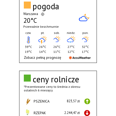
pogoda
Warszawa
20°C
Przeważnie bezchmurnie
czw.
pt.
sob.
niedz.
pon.
39°C
26°C
26°C
27°C
32°C
19°C
14°C
11°C
12°C
17°C
Zobacz pełną prognozę
ceny rolnicze
*Prezentowane ceny to średnia z okresu
ostatnich 6 miesięcy.
PSZENICA
823,57 zł
RZEPAK
2.244,47 zł