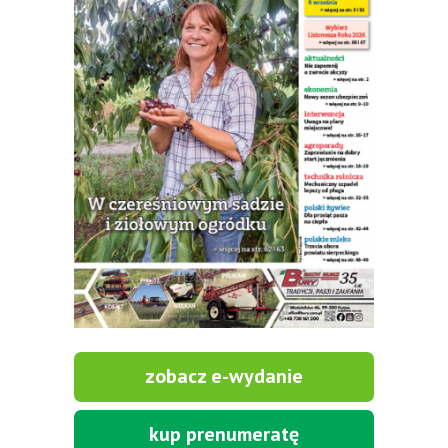
zobacz e-wydanie
kup prenumeratę