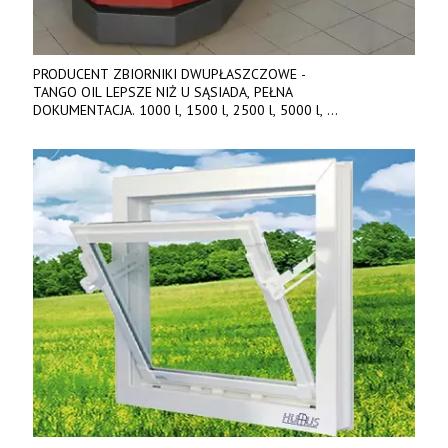
PRODUCENT ZBIORNIKI DWUPŁASZCZOWE -
TANGO OIL LEPSZE NIŻ U SĄSIADA, PEŁNA
DOKUMENTACJA. 1000 l, 1500 l, 2500 l, 5000 l,
produkt polski. Dobra cena, szybkie terminy realizacji. Tel. 536
842 737, www.tango-oil.pl