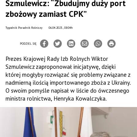
Szmulewicz: “Zbudujmy duży port
zbożowy zamiast CPK”
Tygodnik Poradnik Rolniczy
06.04.2023., 08:04h
PODZIEL SIĘ
Prezes Krajowej Rady Izb Rolnych Wiktor
Szmulewicz zaproponował inicjatywę, dzięki
której mogłyby rozwiązać się problemy związane z
nadmierną ilością importowanego zboża z Ukrainy.
O swoim pomyśle napisał w liście do ówczesnego
ministra rolnictwa, Henryka Kowalczyka.