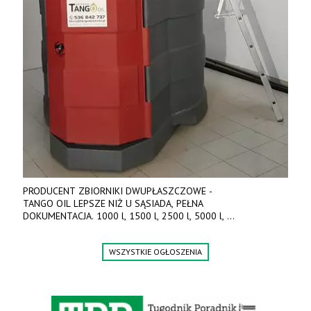
PRODUCENT ZBIORNIKI DWUPŁASZCZOWE -
TANGO OIL LEPSZE NIŻ U SĄSIADA, PEŁNA
DOKUMENTACJA. 1000 l, 1500 l, 2500 l, 5000 l,
produkt polski. Dobra cena, szybkie terminy realizacji. Tel. 536
842 737, www.tango-oil.pl
WSZYSTKIE OGŁOSZENIA