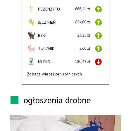
PSZENŻYTO
666,41 zł
JĘCZMIEŃ
654,00 zł
BYKI
23,25 zł
TUCZNIKI
5,60 zł
MLEKO
180,42 zł
Zobacz wiecej cen rolniczych
ogłoszenia drobne