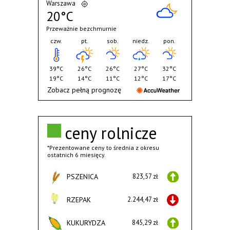
Warszawa
20°C
Przeważnie bezchmurnie
czw.
pt.
sob.
niedz.
pon.
39°C
26°C
26°C
27°C
32°C
19°C
14°C
11°C
12°C
17°C
Zobacz pełną prognozę
ceny rolnicze
*Prezentowane ceny to średnia z okresu
ostatnich 6 miesięcy.
PSZENICA
823,57 zł
RZEPAK
2.244,47 zł
KUKURYDZA
845,29 zł