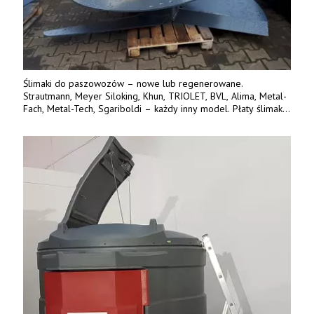
Ślimaki do paszowozów – nowe lub regenerowane.
Strautmann, Meyer Siloking, Khun, TRIOLET, BVL, Alima, Metal-
Fach, Metal-Tech, Sgariboldi – każdy inny model. Płaty ślimaka
wykonane z blachy o podwyższonej wytrzymałości na ścieranie
– 15 lub 18 mm. Możliwa wymiana i dowóz na miejsce – cała
Polska. Tel. 609 144 596.