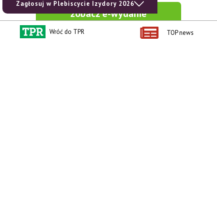
Zagłosuj w Plebiscycie Izydory 2026
zobacz e-wydanie
Wróć do TPR
TOP news
kup prenumeratę
Kontakt i regulaminy
Przydatne linki
Kontakt
Ceny rolnicze
Reklama
Newsletter rolniczy
Polityka prywatności
Rolniczy Alert Cenowy
Regulamin
Pogoda
RODO
Ogłoszenia drobne
Konkursy TPR
e-Wydania TPR