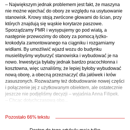
– Największym jednak problemem jest fakt, że maszyna
nie możne wjechać do obory ze względu na usytuowanie
stanowisk. Krowy stoją zwrócone głowami do ścian, przy
których znajdują się wąskie korytarze paszowe.
Sporządzamy PMR i wysypujemy go pod wiatą, a
następnie przewozimy do obory za pomocą łyżko-
krokodyla zamontowanego na ciągniku i rozgarniamy
widłami. By umożliwić wjazd wozu do budynku
musielibyśmy wyburzyć stanowiska i wybudować je na
nowo. Inwestycja byłaby jednak bardzo pracochłonna i
kosztowna, więc uznaliśmy, że lepiej byłoby wybudować
nową oborę, a obecną przeznaczyć dla jałówek i krów
zasuszonych. Rozważamy też dobudowanie nowej części
i połączenie jej z użytkowanym obiektem, ale ostatecznie
jeszcze nie podjęliśmy decyzji – wyjaśnia Anna Filipek.
– Chcąc dotychczasową obo...
Pozostało 66% tekstu