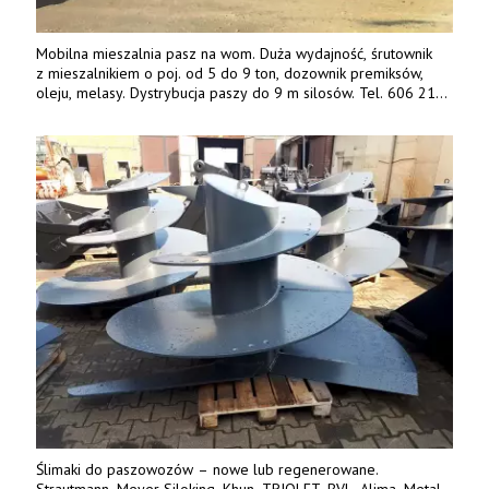
Mobilna mieszalnia pasz na wom. Duża wydajność, śrutownik
z mieszalnikiem o poj. od 5 do 9 ton, dozownik premiksów,
oleju, melasy. Dystrybucja paszy do 9 m silosów. Tel. 606 211
056, 507 158 699.
Ślimaki do paszowozów – nowe lub regenerowane.
Strautmann, Meyer Siloking, Khun, TRIOLET, BVL, Alima, Metal-