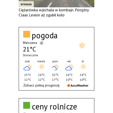
WYPADEK
Ciężarówka wjechała w kombajn. Potężny
Claas Lexion aż zgubił koło
pogoda
Warszawa
21°C
Słonecznie
sob.
niedz.
pon.
wt.
śr.
25°C
26°C
32°C
26°C
24°C
11°C
12°C
17°C
10°C
10°C
Zobacz pełną prognozę
ceny rolnicze