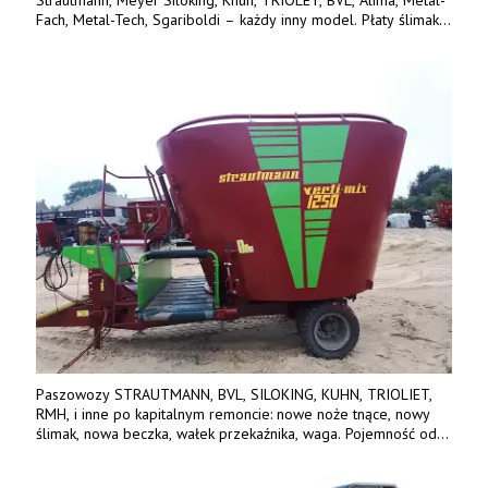
Fach, Metal-Tech, Sgariboldi – każdy inny model. Płaty ślimaka
wykonane z blachy o podwyższonej wytrzymałości na ścieranie
– 15 lub 18 mm. Możliwa wymiana i dowóz na miejsce – cała
Polska. Tel. 609 144 596.
Paszowozy STRAUTMANN, BVL, SILOKING, KUHN, TRIOLIET,
RMH, i inne po kapitalnym remoncie: nowe noże tnące, nowy
ślimak, nowa beczka, wałek przekaźnika, waga. Pojemność od
5m3 - 40m3. Cena od 32 tys. Wozy sprowadzone z Niemiec.
Jesteśmy także producentem nowych paszowozów AKSA, woj.