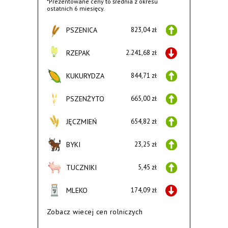
*Prezentowane ceny to średnia z okresu
ostatnich 6 miesięcy.
PSZENICA
823,04 zł
RZEPAK
2.241,68 zł
KUKURYDZA
844,71 zł
PSZENŻYTO
665,00 zł
JĘCZMIEŃ
654,82 zł
BYKI
23,25 zł
TUCZNIKI
5,45 zł
MLEKO
174,09 zł
Zobacz wiecej cen rolniczych