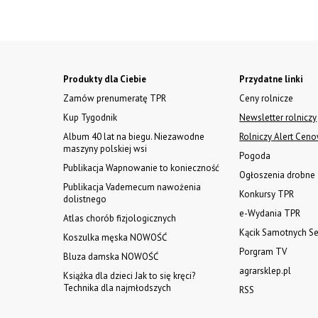
Produkty dla Ciebie
Przydatne linki
Zamów prenumeratę TPR
Ceny rolnicze
Kup Tygodnik
Newsletter rolniczy
Album 40 lat na biegu. Niezawodne
Rolniczy Alert Cen
maszyny polskiej wsi
Pogoda
Publikacja Wapnowanie to konieczność
Ogłoszenia drobne
Publikacja Vademecum nawożenia
Konkursy TPR
dolistnego
e-Wydania TPR
Atlas chorób fizjologicznych
Kącik Samotnych Se
Koszulka męska NOWOŚĆ
Porgram TV
Bluza damska NOWOŚĆ
agrarsklep.pl
Książka dla dzieci Jak to się kręci?
Technika dla najmłodszych
RSS