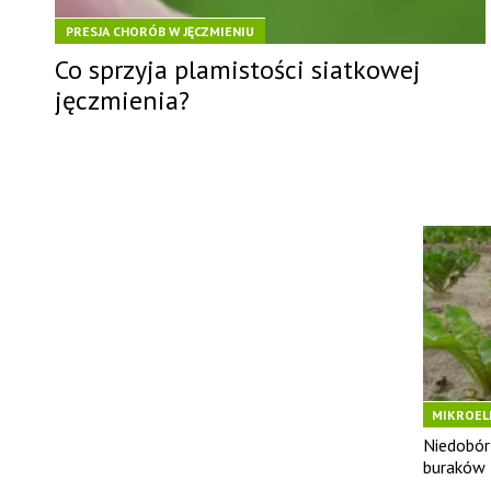
PRESJA CHORÓB W JĘCZMIENIU
Co sprzyja plamistości siatkowej
jęczmienia?
MIKROELE
BURAKÓ
Niedobór 
buraków