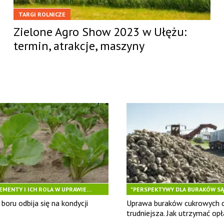
TARGI ROLNICZE
Zielone Agro Show 2023 w Ułężu:
termin, atrakcje, maszyny
MENTY I ICH ROLA W UPRAWIE
"PERSPEKTYWY DLA BURAKÓW SĄ
W
boru odbija się na kondycji
Uprawa buraków cukrowych 
trudniejsza. Jak utrzymać op