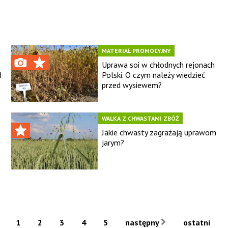
MATERIAŁ PROMOCYJNY
Uprawa soi w chłodnych rejonach
d
Polski. O czym należy wiedzieć
przed wysiewem?
WALKA Z CHWASTAMI ZBÓŻ
Jakie chwasty zagrażają uprawom
jarym?
1
2
3
4
5
następny
ostatni