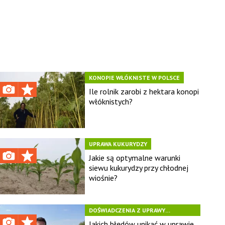
KONOPIE WŁÓKNISTE W POLSCE
Ile rolnik zarobi z hektara konopi
włóknistych?
UPRAWA KUKURYDZY
Jakie są optymalne warunki
siewu kukurydzy przy chłodnej
wiośnie?
DOŚWIADCZENIA Z UPRAWY
SŁONECZNIKA
Jakich błędów unikać w uprawie