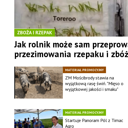
ZBOŻA I RZEPAK
Jak rolnik może sam przeprow
przezimowania rzepaku i zbó
MATERIAŁ PROMOCYJNY
ZM Mościbrody stawia na
wyjątkową rasę świń. "Mięso o
wyjątkowej jakości i smaku"
MATERIAŁ PROMOCYJNY
Startuje Panoram Pól z Timac
Agro