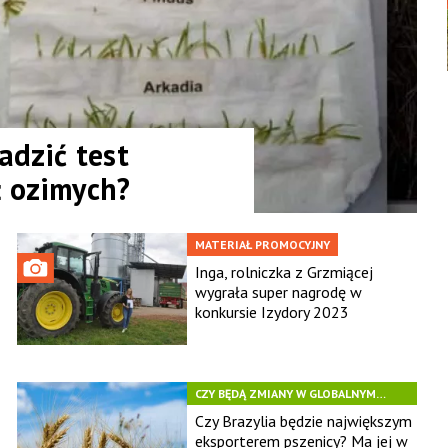
adzić test
ż ozimych?
MATERIAŁ PROMOCYJNY
Inga, rolniczka z Grzmiącej
wygrała super nagrodę w
konkursie Izydory 2023
CZY BĘDĄ ZMIANY W GLOBALNYM
EKSPORCIE PSZENICY?
Czy Brazylia będzie największym
eksporterem pszenicy? Ma jej w