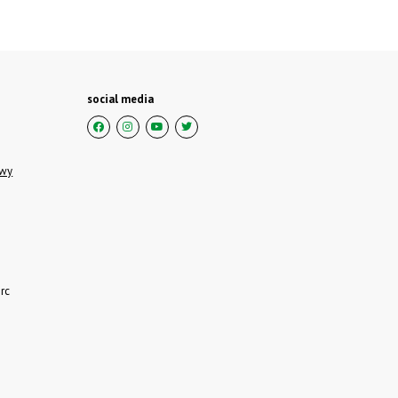
social media
owy
rc