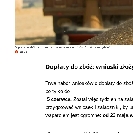
Dopłaty do zbóż: ogromne zainteresowanie rolników. Został tylko tydzień
Canva
Dopłaty do zbóż: wnioski złoż
Trwa nabór wniosków o dopłaty do zbóż
bo tylko do
5 czerwca
. Został więc tydzień na zał
przygotować wniosek i załączniki, by u
wsparciem jest ogromne:
od 23 maja w