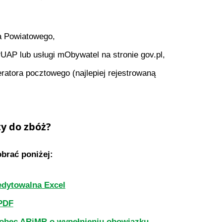
ra Powiatowego,
UAP lub usługi mObywatel na stronie gov.pl,
ratora pocztowego (najlepiej rejestrowaną
y do zbóż?
brać poniżej:
edytowalna Excel
 PDF
wobec ARiMR o wypełnieniu obowiązku