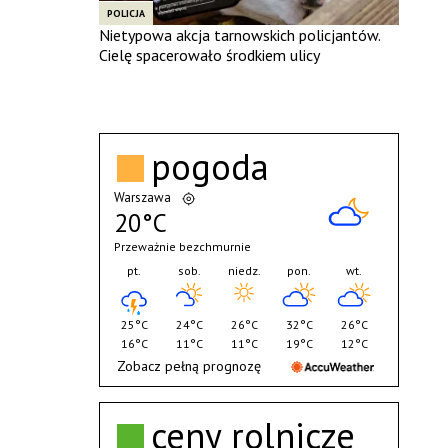
POLICJA
Nietypowa akcja tarnowskich policjantów.
Cielę spacerowało środkiem ulicy
pogoda
Warszawa
20°C
Przeważnie bezchmurnie
pt.
sob.
niedz.
pon.
wt.
25°C
24°C
26°C
32°C
26°C
16°C
11°C
11°C
19°C
12°C
Zobacz pełną prognozę
ceny rolnicze