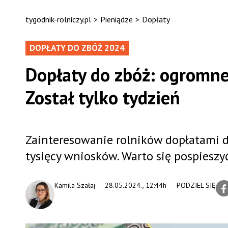
tygodnik-rolniczy.pl
>
Pieniądze
>
Dopłaty
DOPŁATY DO ZBÓŻ 2024
Dopłaty do zbóż: ogromne
Został tylko tydzień
Zainteresowanie rolników dopłatami do 
tysięcy wniosków. Warto się pospieszyć,
Kamila Szałaj
28.05.2024., 12:44h
PODZIEL SIĘ