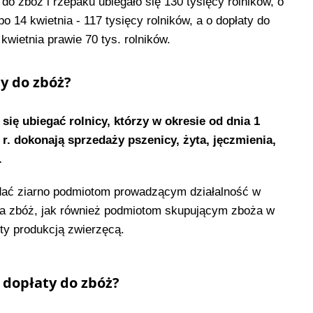
do zbóż i rzepaku ubiegało się 130 tysięcy rolników, o
po 14 kwietnia - 117 tysięcy rolników, a o dopłaty do
kwietnia prawie 70 tys. rolników.
ty do zbóż?
się ubiegać rolnicy, którzy w okresie od dnia 1
 r. dokonają sprzedaży pszenicy, żyta, jęczmienia,
.
edać ziarno podmiotom prowadzącym działalność w
twa zbóż, jak również podmiotom skupującym zboża w
ty produkcją zwierzęcą.
o dopłaty do zbóż?