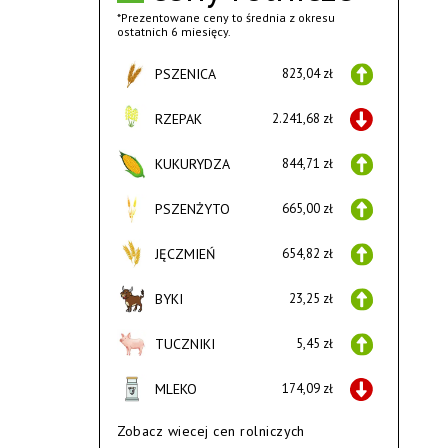
*Prezentowane ceny to średnia z okresu
ostatnich 6 miesięcy.
PSZENICA
823,04 zł
RZEPAK
2.241,68 zł
KUKURYDZA
844,71 zł
PSZENŻYTO
665,00 zł
JĘCZMIEŃ
654,82 zł
BYKI
23,25 zł
TUCZNIKI
5,45 zł
MLEKO
174,09 zł
Zobacz wiecej cen rolniczych