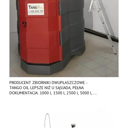
PRODUCENT ZBIORNIKI DWUPŁASZCZOWE -
TANGO OIL LEPSZE NIŻ U SĄSIADA, PEŁNA
DOKUMENTACJA. 1000 l, 1500 l, 2500 l, 5000 l,
produkt polski. Dobra cena, szybkie terminy realizacji. Tel. 536
842 737, www.tango-oil.pl