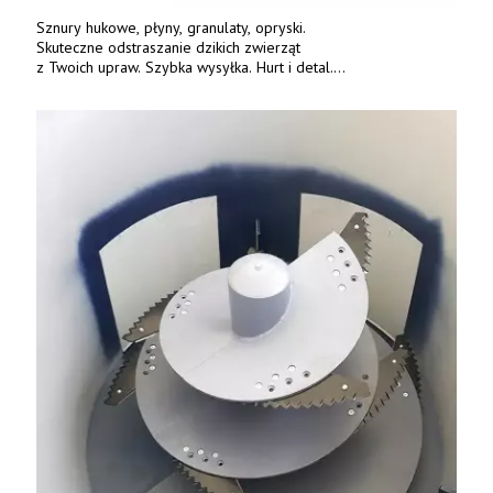
Sznury hukowe, płyny, granulaty, opryski.
Skuteczne odstraszanie dzikich zwierząt
z Twoich upraw. Szybka wysyłka. Hurt i detal.
www.deterren.pl • tel. +48 790 800 510.