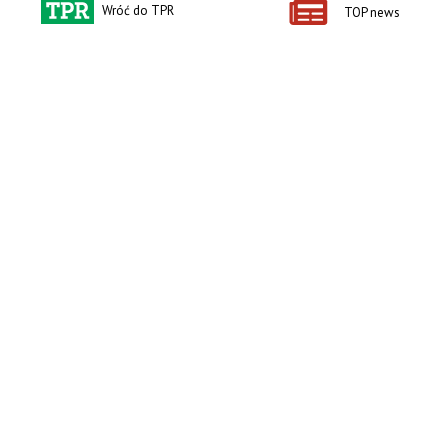
Wróć do TPR
TOP news
zobacz e-wydanie
kup prenumeratę