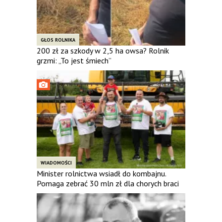
GŁOS ROLNIKA
200 zł za szkody w 2,5 ha owsa? Rolnik
grzmi: „To jest śmiech”
WIADOMOŚCI
Minister rolnictwa wsiadł do kombajnu.
Pomaga zebrać 30 mln zł dla chorych braci