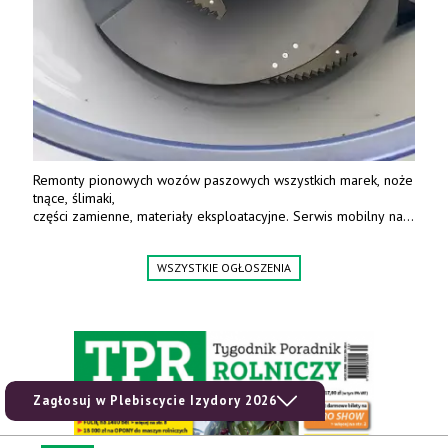
Remonty pionowych wozów paszowych wszystkich marek, noże
tnące, ślimaki,
części zamienne, materiały eksploatacyjne. Serwis mobilny na
terenie całej Polski.
Tel.: 61 285 38 61, 603 626 688.
WSZYSTKIE OGŁOSZENIA
Zagłosuj w Plebiscycie Izydory 2026