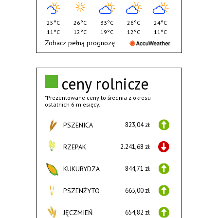
25°C
26°C
33°C
26°C
24°C
11°C
12°C
19°C
12°C
11°C
Zobacz pełną prognozę
ceny rolnicze
*Prezentowane ceny to średnia z okresu
ostatnich 6 miesięcy.
PSZENICA
823,04 zł
RZEPAK
2.241,68 zł
KUKURYDZA
844,71 zł
PSZENŻYTO
665,00 zł
JĘCZMIEŃ
654,82 zł