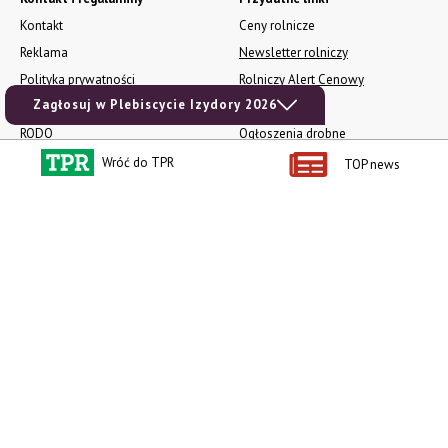
Kontakt
Ceny rolnicze
Reklama
Newsletter rolniczy
Polityka prywatności
Rolniczy Alert Cenowy
Zagłosuj w Plebiscycie Izydory 2026
Regulamin
Pogoda
RODO
Ogłoszenia drobne
Konkursy TPR
Wróć do TPR
TOP news
e-Wydania TPR
Kącik Samotnych Serc
Porgram TV
agrarsklep.pl
RSS
Produkty dla Ciebie
Kategorie
Zamów prenumeratę TPR
Wiadomości
Kup Tygodnik
Rynki
Album 40 lat na biegu.
Pieniądze