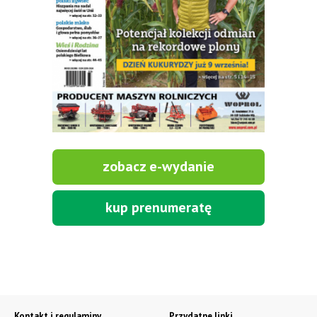
zobacz e-wydanie
kup prenumeratę
Kontakt i regulaminy
Przydatne linki