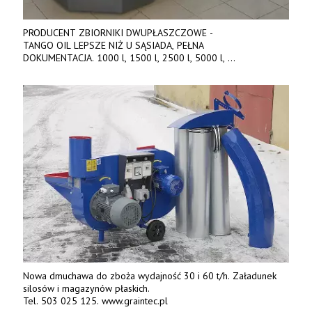
PRODUCENT ZBIORNIKI DWUPŁASZCZOWE -
TANGO OIL LEPSZE NIŻ U SĄSIADA, PEŁNA
DOKUMENTACJA. 1000 l, 1500 l, 2500 l, 5000 l,
produkt polski. Dobra cena, szybkie terminy realizacji. Tel. 536
842 737, www.tango-oil.pl
Nowa dmuchawa do zboża wydajność 30 i 60 t/h. Załadunek
silosów i magazynów płaskich.
Tel. 503 025 125. www.graintec.pl