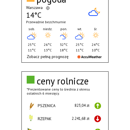
Warszawa
14°C
Przeważnie bezchmurnie
sob.
niedz.
pon.
wt.
śr.
25°C
26°C
32°C
25°C
24°C
11°C
13°C
18°C
11°C
10°C
Zobacz pełną prognozę
ceny rolnicze
*Prezentowane ceny to średnia z okresu
ostatnich 6 miesięcy.
PSZENICA
823,04 zł
RZEPAK
2.241,68 zł