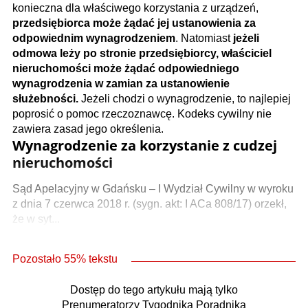
konieczna dla właściwego korzystania z urządzeń,
przedsiębiorca może żądać jej ustanowienia za
odpowiednim wynagrodzeniem
. Natomiast
jeżeli
odmowa leży po stronie przedsiębiorcy, właściciel
nieruchomości może żądać odpowiedniego
wynagrodzenia w zamian za ustanowienie
służebności.
Jeżeli chodzi o wynagrodzenie, to najlepiej
poprosić o pomoc rzeczoznawcę. Kodeks cywilny nie
zawiera zasad jego określenia.
Wynagrodzenie za korzystanie z cudzej
nieruchomości
Sąd Apelacyjny w Gdańsku – I Wydział Cywilny w wyroku
z dnia 7 czerwca 2018 r. (sygn. akt: I ACa 808/17) orzekł,
że w syt...
Pozostało 55% tekstu
Dostęp do tego artykułu mają tylko
Prenumeratorzy Tygodnika Poradnika