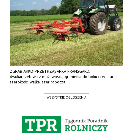
ZGRABIARKO-PRZETRZĄSARKA FRANSGARD,
dwukaruzelowa z możliwością grabienia do boku i regulacją
szerokości wałka, szer robocza
do 6 m. Mocna konstrukcja. Karchex.
Tel. 606 211 056, 507 158 699.
WSZYSTKIE OGŁOSZENIA