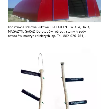
Konstrukcje stalowe, łukowe. PRODUCENT. WIATA, HALA,
MAGAZYN, GARAŻ. Do płodów rolnych, słomy, trzody,
nawozów, maszyn rolniczych, itp. Tel. 882-020-364,
664-125-869, 604-407-206. www.olimet.eu