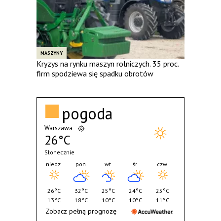
MASZYNY
Kryzys na rynku maszyn rolniczych. 35 proc.
firm spodziewa się spadku obrotów
pogoda
Warszawa
26°C
Słonecznie
niedz.
pon.
wt.
śr.
czw.
26°C
32°C
25°C
24°C
25°C
13°C
18°C
10°C
10°C
11°C
Zobacz pełną prognozę