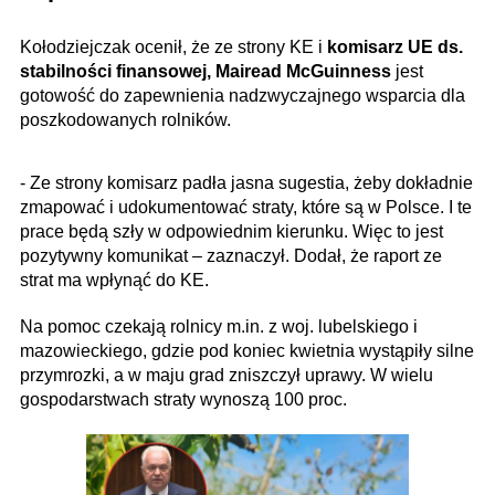
Kołodziejczak ocenił, że ze strony KE i
komisarz UE ds.
stabilności finansowej, Mairead McGuinness
jest
gotowość do zapewnienia nadzwyczajnego wsparcia dla
poszkodowanych rolników.
- Ze strony komisarz padła jasna sugestia, żeby dokładnie
zmapować i udokumentować straty, które są w Polsce. I te
prace będą szły w odpowiednim kierunku. Więc to jest
pozytywny komunikat – zaznaczył. Dodał, że raport ze
strat ma wpłynąć do KE.
Na pomoc czekają rolnicy m.in. z woj. lubelskiego i
mazowieckiego, gdzie pod koniec kwietnia wystąpiły silne
przymrozki, a w maju grad zniszczył uprawy. W wielu
gospodarstwach straty wynoszą 100 proc.