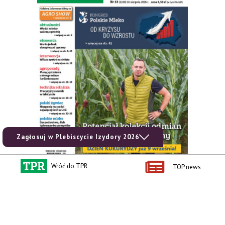
Zagłosuj w Plebiscycie Izydory 2026
Wróć do TPR
TOP news
zobacz e-wydanie