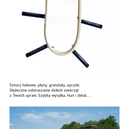
Sznury hukowe, płyny, granulaty, opryski.
Skuteczne odstraszanie dzikich zwierząt
z Twoich upraw. Szybka wysyłka. Hurt i detal.
www.deterren.pl • tel. +48 790 800 510.