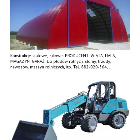
Konstrukcje stalowe, łukowe. PRODUCENT. WIATA, HALA,
MAGAZYN, GARAŻ. Do płodów rolnych, słomy, trzody,
nawozów, maszyn rolniczych, itp. Tel. 882-020-364,
664-125-869, 604-407-206. www.olimet.eu