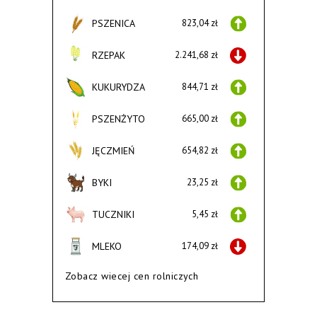
PSZENICA
823,04 zł
RZEPAK
2.241,68 zł
KUKURYDZA
844,71 zł
PSZENŻYTO
665,00 zł
JĘCZMIEŃ
654,82 zł
BYKI
23,25 zł
TUCZNIKI
5,45 zł
MLEKO
174,09 zł
Zobacz wiecej cen rolniczych