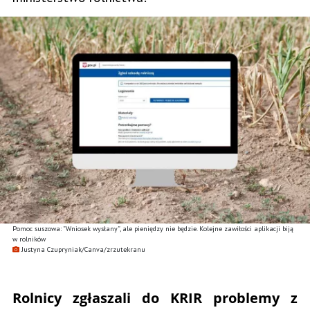
Pomoc suszowa: ”Wniosek wysłany”, ale pieniędzy nie będzie. Kolejne zawiłości aplikacji biją
w rolników
Justyna Czupryniak/Canva/zrzutekranu
Rolnicy zgłaszali do KRIR problemy z