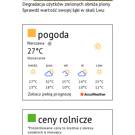
Degradacja użytków zielonych obniża plony.
Sprawdź wartość swojej łąki w skali Lwu
pogoda
Warszawa
27°C
Słonecznie
niedz.
pon.
wt.
śr.
czw.
27°C
32°C
25°C
24°C
25°C
13°C
18°C
10°C
10°C
11°C
Zobacz pełną prognozę
ceny rolnicze
*Prezentowane ceny to średnia z okresu
ostatnich 6 miesięcy.