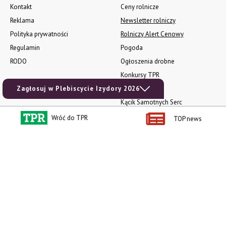
Kontakt
Ceny rolnicze
Reklama
Newsletter rolniczy
Polityka prywatności
Rolniczy Alert Cenowy
Regulamin
Pogoda
RODO
Ogłoszenia drobne
Konkursy TPR
Zagłosuj w Plebiscycie Izydory 2026
e-Wydania TPR
Kącik Samotnych Serc
Porgram TV
Wróć do TPR
TOP news
agrarsklep.pl
RSS
Produkty dla Ciebie
Kategorie
Zamów prenumeratę TPR
Wiadomości
Kup Tygodnik
Rynki
Album 40 lat na biegu.
Pieniądze
Niezawodne maszyny polskiej