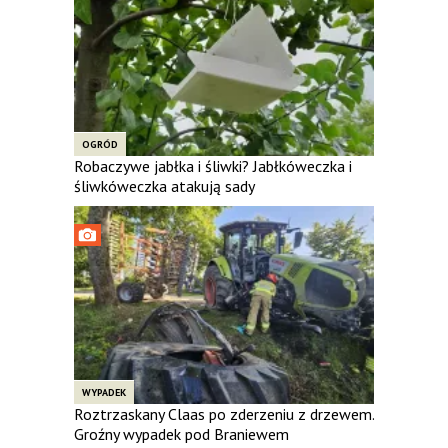
OGRÓD
Robaczywe jabłka i śliwki? Jabłkóweczka i
śliwkóweczka atakują sady
WYPADEK
Roztrzaskany Claas po zderzeniu z drzewem.
Groźny wypadek pod Braniewem