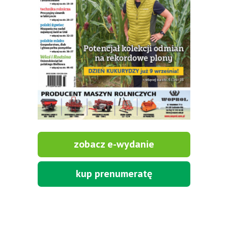
zobacz e-wydanie
kup prenumeratę