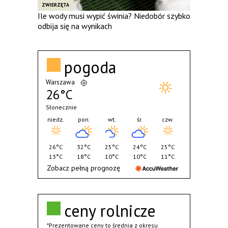
ZWIERZĘTA
Ile wody musi wypić świnia? Niedobór szybko
odbija się na wynikach
pogoda
Warszawa
26°C
Słonecznie
niedz.
pon.
wt.
śr.
czw.
26°C
32°C
25°C
24°C
25°C
13°C
18°C
10°C
10°C
11°C
Zobacz pełną prognozę
ceny rolnicze
*Prezentowane ceny to średnia z okresu