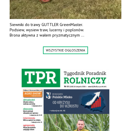
Siewniki do trawy GUTTLER GreenMaster.
Podsiew, wysiew traw, lucerny i poplonów.
Brona aktywna z wałem pryzmatycznym
Guttlera. Bezpośredni importer www.karchex.eu
Tel. 606 211 056, 507 158 699.
WSZYSTKIE OGŁOSZENIA