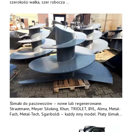
szerokości wałka, szer robocza
do 6 m. Mocna konstrukcja. Karchex.
Tel. 606 211 056, 507 158 699.
Ślimaki do paszowozów – nowe lub regenerowane.
Strautmann, Meyer Siloking, Khun, TRIOLET, BVL, Alima, Metal-
Fach, Metal-Tech, Sgariboldi – każdy inny model. Płaty ślimaka
wykonane z blachy o podwyższonej wytrzymałości na ścieranie
– 15 lub 18 mm. Możliwa wymiana i dowóz na miejsce – cała
Polska. Tel. 609 144 596.