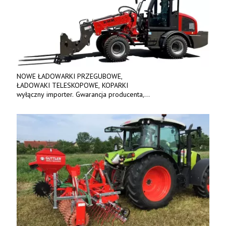
NOWE ŁADOWARKI PRZEGUBOWE,
ŁADOWAKI TELESKOPOWE, KOPARKI
wyłączny importer. Gwarancja producenta,
bogate wyposażenie, prosta konstrukcja.
Ceny od 69 000 zł netto wraz z osprzętem.
Tel: 509-365-675. www.kmm.info.pl