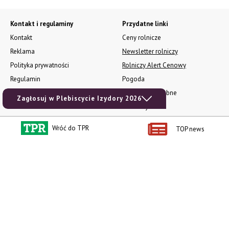
Kontakt i regulaminy
Przydatne linki
Kontakt
Ceny rolnicze
Reklama
Newsletter rolniczy
Polityka prywatności
Rolniczy Alert Cenowy
Regulamin
Pogoda
RODO
Ogłoszenia drobne
Zagłosuj w Plebiscycie Izydory 2026
Konkursy TPR
e-Wydania TPR
Wróć do TPR
TOP news
Kącik Samotnych Serc
Porgram TV
agrarsklep.pl
RSS
Produkty dla Ciebie
Kategorie
Zamów prenumeratę TPR
Wiadomości