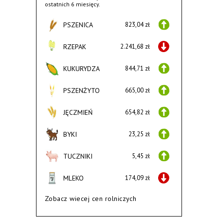
ostatnich 6 miesięcy.
PSZENICA
823,04 zł
RZEPAK
2.241,68 zł
KUKURYDZA
844,71 zł
PSZENŻYTO
665,00 zł
JĘCZMIEŃ
654,82 zł
BYKI
23,25 zł
TUCZNIKI
5,45 zł
MLEKO
174,09 zł
Zobacz wiecej cen rolniczych