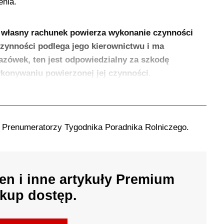
enia.
 własny rachunek powierza wykonanie czynności
czynności podlega jego kierownictwu i ma
azówek, ten jest odpowiedzialny za szkodę
ykonywaniu powierzonej jej czynności
.
o Prenumeratorzy Tygodnika Poradnika Rolniczego.
en i inne artykuły Premium
kup dostęp.