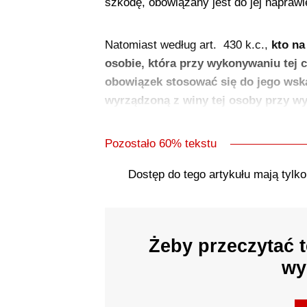
szkodę, obowiązany jest do jej naprawi
Natomiast według art. 430 k.c.,
kto na
osobie, która przy wykonywaniu tej 
obowiązek stosować się do jego wsk
wyrządzoną z winy tej osoby przy w
Pozostało 60% tekstu
Dostęp do tego artykułu mają tylk
Żeby przeczytać t
wy