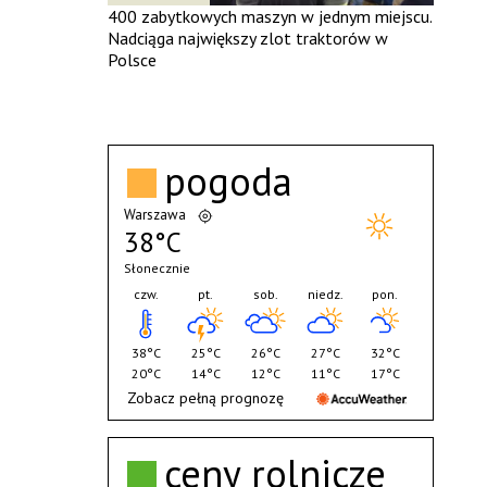
400 zabytkowych maszyn w jednym miejscu.
Nadciąga największy zlot traktorów w
Polsce
pogoda
Warszawa
38°C
Słonecznie
czw.
pt.
sob.
niedz.
pon.
38°C
25°C
26°C
27°C
32°C
20°C
14°C
12°C
11°C
17°C
Zobacz pełną prognozę
ceny rolnicze