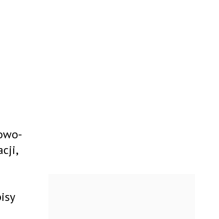
owo-
cji,
isy