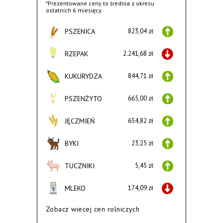
*Prezentowane ceny to średnia z okresu
ostatnich 6 miesięcy.
PSZENICA
823,04 zł
RZEPAK
2.241,68 zł
KUKURYDZA
844,71 zł
PSZENŻYTO
665,00 zł
JĘCZMIEŃ
654,82 zł
BYKI
23,25 zł
TUCZNIKI
5,45 zł
MLEKO
174,09 zł
Zobacz wiecej cen rolniczych