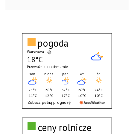
pogoda
Warszawa
18°C
Przeważnie bezchmurnie
sob.
niedz.
pon.
wt.
śr.
25°C
26°C
32°C
26°C
24°C
11°C
12°C
17°C
10°C
10°C
Zobacz pełną prognozę
ceny rolnicze