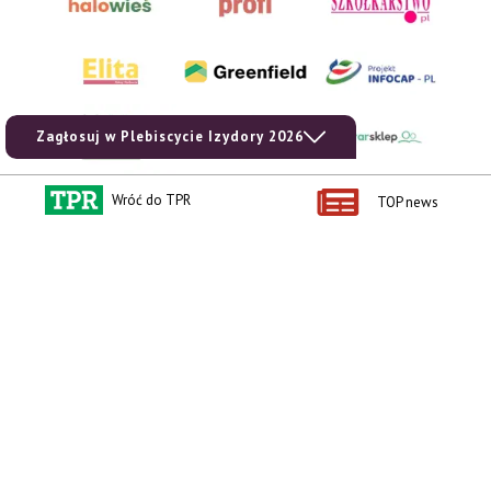
Zagłosuj w Plebiscycie Izydory 2026
Wróć do TPR
TOP news
AgroHorti Media Sp. z o.o. ul. Metalowa 5, 60-118 Poznań. Akta rejestrowe
przechowywane w Sądzie Rejonowym Poznań - Nowe Miasto i Wilda w Poznaniu,
VIII Wydziale Gospodarczym, KRS 0001116269, NIP 7792573719, REGON
529158846, kapitał zakładowy: 3.608.000 PLN.
Wszystkie prezentowane w ramach niniejszego portalu treści są własnością
AgroHorti Media Sp. z o.o, są zastrzeżone i chronione prawem autorskim,
kopiowanie i dalsze rozpowszechnianie treści jest zabronione. (art. 25 ust. 1 pkt 1b
ustawy z 4 lutego 1994 roku o prawie autorskim i prawach pokrewnych.