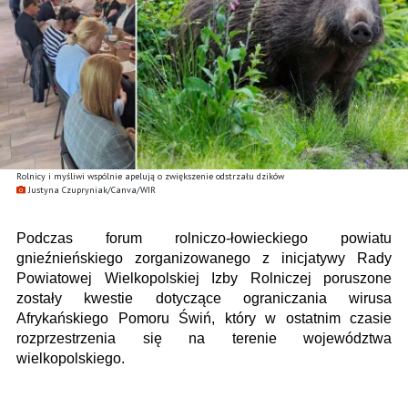
Rolnicy i myśliwi wspólnie apelują o zwiększenie odstrzału dzików
Justyna Czupryniak/Canva/WIR
Podczas forum rolniczo-łowieckiego powiatu
gnieźnieńskiego zorganizowanego z inicjatywy Rady
Powiatowej Wielkopolskiej Izby Rolniczej poruszone
zostały kwestie dotyczące ograniczania wirusa
Afrykańskiego Pomoru Świń, który w ostatnim czasie
rozprzestrzenia się na terenie województwa
wielkopolskiego.