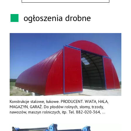
ogłoszenia drobne
Konstrukcje stalowe, łukowe. PRODUCENT. WIATA, HALA,
MAGAZYN, GARAŻ. Do płodów rolnych, słomy, trzody,
nawozów, maszyn rolniczych, itp. Tel. 882-020-364,
664-125-869, 604-407-206. www.olimet.eu