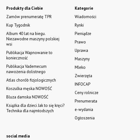
Produkty dla Ciebie
Kategorie
Zamów prenumeratę TPR
Wiadomości
Kup Tygodnik
Rynki
Album 40 lat na biegu.
Pieniądze
Niezawodne maszyny polskiej
Prawo
wsi
Uprawa
Publikacja Wapnowanie to
konieczność
Maszyny
Publikacja Vademecum
Mleko
nawożenia dolistnego
Zwierzęta
Atlas chorób fizjologicznych
INFOCAP
Koszulka męska NOWOŚĆ
Ceny rolnicze
Bluza damska NOWOŚĆ
Prenumerata
Książka dla dzieci Jak to się kręci?
e-wydania
Technika dla najmłodszych
Ogłoszenia
social media