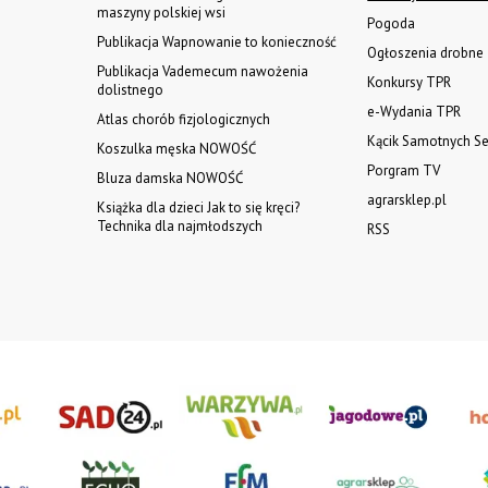
maszyny polskiej wsi
Pogoda
Publikacja Wapnowanie to konieczność
Ogłoszenia drobne
Publikacja Vademecum nawożenia
Konkursy TPR
dolistnego
e-Wydania TPR
Atlas chorób fizjologicznych
Kącik Samotnych Se
Koszulka męska NOWOŚĆ
Porgram TV
Bluza damska NOWOŚĆ
agrarsklep.pl
Książka dla dzieci Jak to się kręci?
Technika dla najmłodszych
RSS