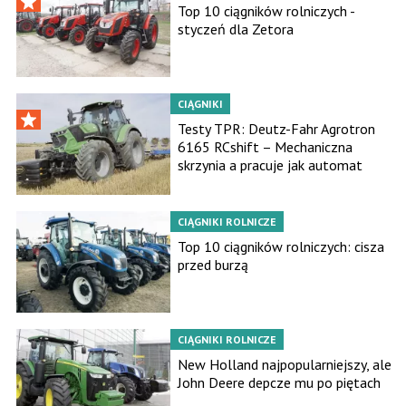
Top 10 ciągników rolniczych -
styczeń dla Zetora
CIĄGNIKI
Testy TPR: Deutz-Fahr Agrotron
6165 RCshift – Mechaniczna
skrzynia a pracuje jak automat
CIĄGNIKI ROLNICZE
Top 10 ciągników rolniczych: cisza
przed burzą
CIĄGNIKI ROLNICZE
New Holland najpopularniejszy, ale
John Deere depcze mu po piętach