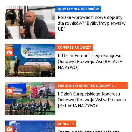
DOPŁATY DLA ROLNIKÓW
Polska wprowadzi nowe dopłaty
dla rolników? "Bylibyśmy pierwsi w
UE"
KONGRES ROLNICZY
II Dzień Europejskiego Kongresu
Odnowy i Rozwoju Wsi [RELACJA
NA ŻYWO]
EUROPEJSKI KONGRES ODNOWY I
ROZWOJU WSI W POZNANIU
I Dzień Europejskiego Kongresu
Odnowy i Rozwoju Wsi w Poznaniu
[RELACJA NA ŻYWO]
KONGRES