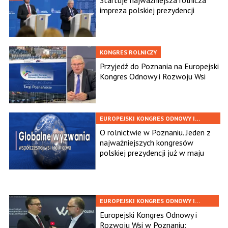
Startuje najważniejsza rolnicza
impreza polskiej prezydencji
KONGRES ROLNICZY
Przyjedź do Poznania na Europejski
Kongres Odnowy i Rozwoju Wsi
EUROPEJSKI KONGRES ODNOWY I
ROZWOJU WSI
O rolnictwie w Poznaniu. Jeden z
najważniejszych kongresów
polskiej prezydencji już w maju
EUROPEJSKI KONGRES ODNOWY I
ROZWOJU WSI
Europejski Kongres Odnowy i
Rozwoju Wsi w Poznaniu: