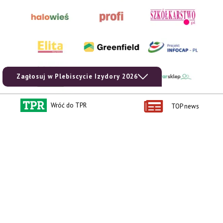
Zagłosuj w Plebiscycie Izydory 2026
Wróć do TPR
TOP news
AgroHorti Media Sp. z o.o. ul. Metalowa 5, 60-118 Poznań. Akta rejestrowe
przechowywane w Sądzie Rejonowym Poznań - Nowe Miasto i Wilda w Poznaniu,
VIII Wydziale Gospodarczym, KRS 0001116269, NIP 7792573719, REGON
529158846, kapitał zakładowy: 3.608.000 PLN.
Wszystkie prezentowane w ramach niniejszego portalu treści są własnością
AgroHorti Media Sp. z o.o, są zastrzeżone i chronione prawem autorskim,
kopiowanie i dalsze rozpowszechnianie treści jest zabronione. (art. 25 ust. 1 pkt 1b
ustawy z 4 lutego 1994 roku o prawie autorskim i prawach pokrewnych.