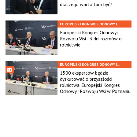
dlaczego warto tam być?
EUROPEJSKI KONGRES ODNOWY I
ROZWOJU WSI W POZNANIU
Europejski Kongres Odnowy i
Rozwoju Wsi - 3 dni rozmów o
rolnictwie
EUROPEJSKI KONGRES ODNOWY I
ROZWOJU WSI
1500 ekspertów będzie
dyskutować o przyszłości
rolnictwa. Europejski Kongres
Odnowy i Rozwoju Wsi w Poznaniu