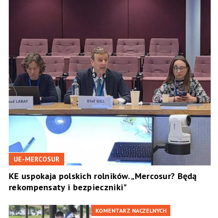
UE-MERCOSUR
KE uspokaja polskich rolników. „Mercosur? Będą
rekompensaty i bezpieczniki"
KOMENTARZ NACZELNYCH