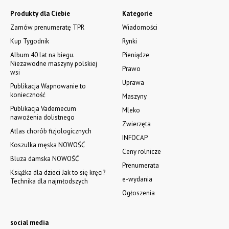
Produkty dla Ciebie
Kategorie
Zamów prenumeratę TPR
Wiadomości
Kup Tygodnik
Rynki
Album 40 lat na biegu.
Pieniądze
Niezawodne maszyny polskiej
Prawo
wsi
Uprawa
Publikacja Wapnowanie to
konieczność
Maszyny
Publikacja Vademecum
Mleko
nawożenia dolistnego
Zwierzęta
Atlas chorób fizjologicznych
INFOCAP
Koszulka męska NOWOŚĆ
Ceny rolnicze
Bluza damska NOWOŚĆ
Prenumerata
Książka dla dzieci Jak to się kręci?
e-wydania
Technika dla najmłodszych
Ogłoszenia
social media