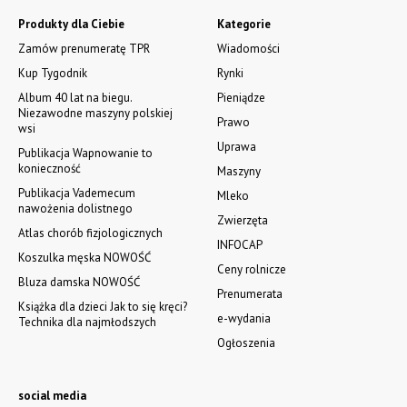
Produkty dla Ciebie
Kategorie
Zamów prenumeratę TPR
Wiadomości
Kup Tygodnik
Rynki
Album 40 lat na biegu.
Pieniądze
Niezawodne maszyny polskiej
Prawo
wsi
Uprawa
Publikacja Wapnowanie to
konieczność
Maszyny
Publikacja Vademecum
Mleko
nawożenia dolistnego
Zwierzęta
Atlas chorób fizjologicznych
INFOCAP
Koszulka męska NOWOŚĆ
Ceny rolnicze
Bluza damska NOWOŚĆ
Prenumerata
Książka dla dzieci Jak to się kręci?
e-wydania
Technika dla najmłodszych
Ogłoszenia
social media