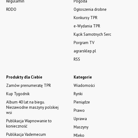
Regulamin
Pogoda
RODO
Ogłoszenia drobne
Konkursy TPR
e-Wydania TPR
Kącik Samotnych Serc
Porgram TV
agrarsklep.pl
RSS
Produkty dla Ciebie
Kategorie
Zamów prenumeratę TPR
Wiadomości
Kup Tygodnik
Rynki
Album 40 lat na biegu.
Pieniądze
Niezawodne maszyny polskiej
Prawo
wsi
Uprawa
Publikacja Wapnowanie to
konieczność
Maszyny
Publikacja Vademecum
Mleko