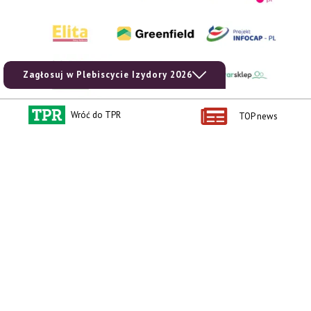
Zagłosuj w Plebiscycie Izydory 2026
Wróć do TPR
TOP news
AgroHorti Media Sp. z o.o. ul. Metalowa 5, 60-118 Poznań. Akta rejestrowe
przechowywane w Sądzie Rejonowym Poznań - Nowe Miasto i Wilda w Poznaniu,
VIII Wydziale Gospodarczym, KRS 0001116269, NIP 7792573719, REGON
529158846, kapitał zakładowy: 3.608.000 PLN.
Wszystkie prezentowane w ramach niniejszego portalu treści są własnością
AgroHorti Media Sp. z o.o, są zastrzeżone i chronione prawem autorskim,
kopiowanie i dalsze rozpowszechnianie treści jest zabronione. (art. 25 ust. 1 pkt 1b
ustawy z 4 lutego 1994 roku o prawie autorskim i prawach pokrewnych.