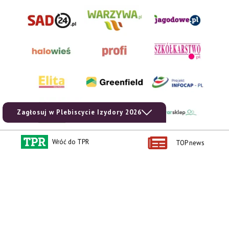
Zagłosuj w Plebiscycie Izydory 2026
Wróć do TPR
TOP news
AgroHorti Media Sp. z o.o. ul. Metalowa 5, 60-118 Poznań. Akta rejestrowe
przechowywane w Sądzie Rejonowym Poznań - Nowe Miasto i Wilda w Poznaniu,
VIII Wydziale Gospodarczym, KRS 0001116269, NIP 7792573719, REGON
529158846, kapitał zakładowy: 3.608.000 PLN.
Wszystkie prezentowane w ramach niniejszego portalu treści są własnością