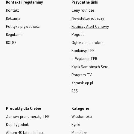
Kontakt i regulaminy
Przydatne linki
Kontakt
Ceny rolnicze
Reklama
Newsletter rolniczy
Polityka prywatności
Rolniczy Alert Cenowy
Regulamin
Pogoda
RODO
Ogłoszenia drobne
Konkursy TPR
e-Wydania TPR
Kącik Samotnych Serc
Porgram TV
agrarsklep.pl
RSS
Produkty dla Ciebie
Kategorie
Zamów prenumeratę TPR
Wiadomości
Kup Tygodnik
Rynki
Album 40 lat na biegu.
Pieniądze