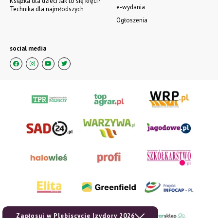
Książka dla dzieci Jak to się kręci?
e-wydania
Technika dla najmłodszych
Ogłoszenia
social media
Zagłosuj w Plebiscycie Izydory 2026