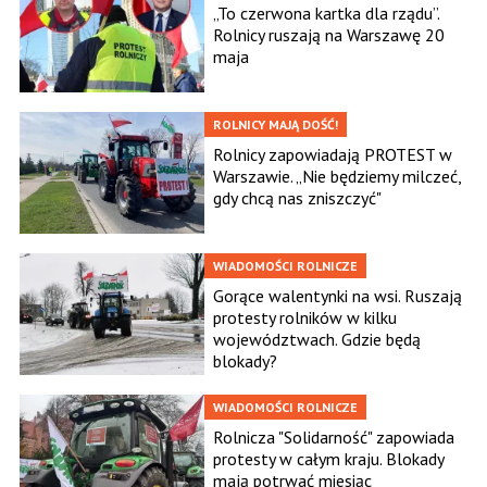
„To czerwona kartka dla rządu”.
Rolnicy ruszają na Warszawę 20
maja
ROLNICY MAJĄ DOŚĆ!
Rolnicy zapowiadają PROTEST w
Warszawie. „Nie będziemy milczeć,
gdy chcą nas zniszczyć"
WIADOMOŚCI ROLNICZE
Gorące walentynki na wsi. Ruszają
protesty rolników w kilku
województwach. Gdzie będą
blokady?
WIADOMOŚCI ROLNICZE
Rolnicza "Solidarność" zapowiada
protesty w całym kraju. Blokady
mają potrwać miesiąc