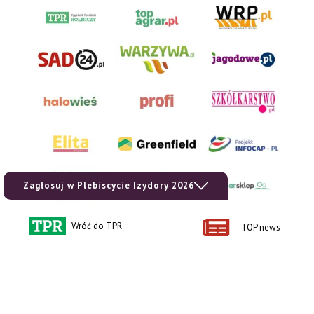
Zagłosuj w Plebiscycie Izydory 2026
Wróć do TPR
TOP news
AgroHorti Media Sp. z o.o. ul. Metalowa 5, 60-118 Poznań. Akta rejestrowe
przechowywane w Sądzie Rejonowym Poznań - Nowe Miasto i Wilda w Poznaniu,
VIII Wydziale Gospodarczym, KRS 0001116269, NIP 7792573719, REGON
529158846, kapitał zakładowy: 3.608.000 PLN.