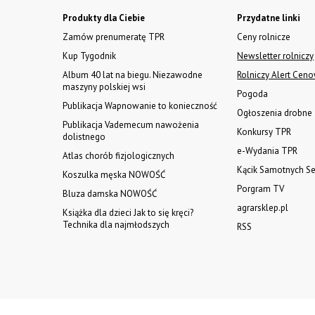
Produkty dla Ciebie
Przydatne linki
Zamów prenumeratę TPR
Ceny rolnicze
Kup Tygodnik
Newsletter rolniczy
Album 40 lat na biegu. Niezawodne
Rolniczy Alert Cen
maszyny polskiej wsi
Pogoda
Publikacja Wapnowanie to konieczność
Ogłoszenia drobne
Publikacja Vademecum nawożenia
Konkursy TPR
dolistnego
e-Wydania TPR
Atlas chorób fizjologicznych
Kącik Samotnych Se
Koszulka męska NOWOŚĆ
Porgram TV
Bluza damska NOWOŚĆ
agrarsklep.pl
Książka dla dzieci Jak to się kręci?
Technika dla najmłodszych
RSS