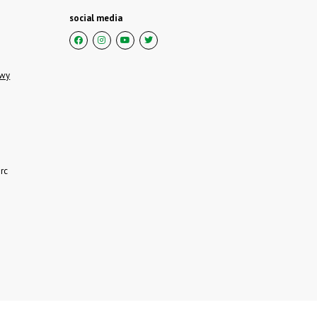
social media
owy
rc