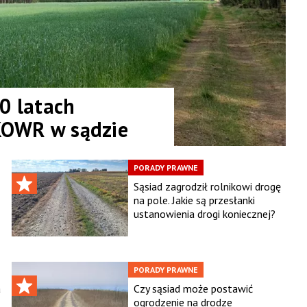
0 latach
 KOWR w sądzie
PORADY PRAWNE
Sąsiad zagrodził rolnikowi drogę
na pole. Jakie są przesłanki
ustanowienia drogi koniecznej?
PORADY PRAWNE
a
Czy sąsiad może postawić
ogrodzenie na drodze