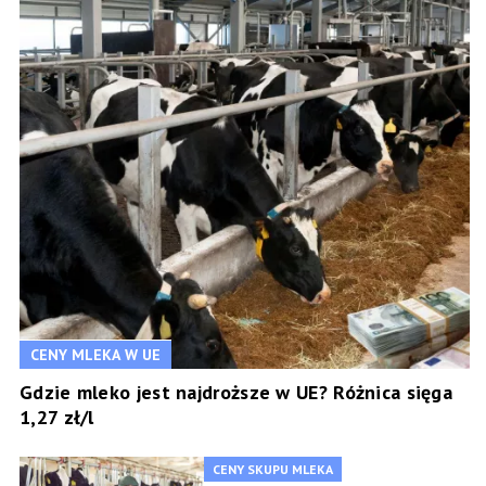
CENY MLEKA W UE
Gdzie mleko jest najdroższe w UE? Różnica sięga
1,27 zł/l
CENY SKUPU MLEKA