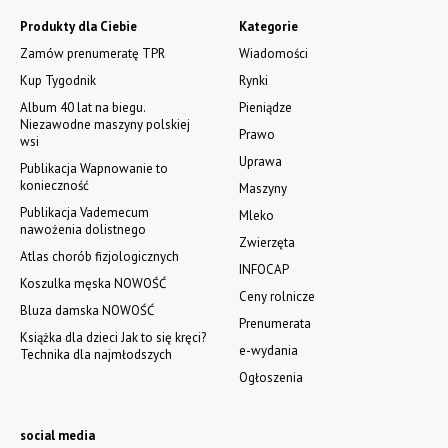
Produkty dla Ciebie
Kategorie
Zamów prenumeratę TPR
Wiadomości
Kup Tygodnik
Rynki
Album 40 lat na biegu.
Pieniądze
Niezawodne maszyny polskiej
Prawo
wsi
Uprawa
Publikacja Wapnowanie to
konieczność
Maszyny
Publikacja Vademecum
Mleko
nawożenia dolistnego
Zwierzęta
Atlas chorób fizjologicznych
INFOCAP
Koszulka męska NOWOŚĆ
Ceny rolnicze
Bluza damska NOWOŚĆ
Prenumerata
Książka dla dzieci Jak to się kręci?
e-wydania
Technika dla najmłodszych
Ogłoszenia
social media