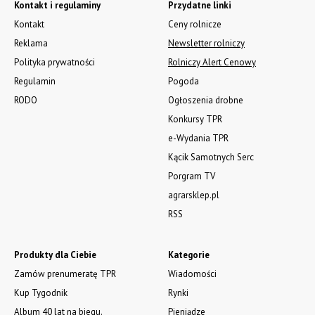
Kontakt i regulaminy
Przydatne linki
Kontakt
Ceny rolnicze
Reklama
Newsletter rolniczy
Polityka prywatności
Rolniczy Alert Cenowy
Regulamin
Pogoda
RODO
Ogłoszenia drobne
Konkursy TPR
e-Wydania TPR
Kącik Samotnych Serc
Porgram TV
agrarsklep.pl
RSS
Produkty dla Ciebie
Kategorie
Zamów prenumeratę TPR
Wiadomości
Kup Tygodnik
Rynki
Album 40 lat na biegu.
Pieniądze