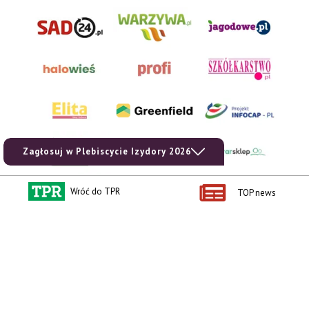
Zagłosuj w Plebiscycie Izydory 2026
Wróć do TPR
TOP news
AgroHorti Media Sp. z o.o. ul. Metalowa 5, 60-118 Poznań. Akta rejestrowe
przechowywane w Sądzie Rejonowym Poznań - Nowe Miasto i Wilda w Poznaniu,
VIII Wydziale Gospodarczym, KRS 0001116269, NIP 7792573719, REGON
529158846, kapitał zakładowy: 3.608.000 PLN.
Wszystkie prezentowane w ramach niniejszego portalu treści są własnością