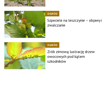
OGRÓD
Szpeciele na leszczynie – objawy i
zwalczanie
OGRÓD
Zrób zimową lustrację drzew
owocowych pod kątem
szkodników