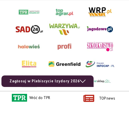
Zagłosuj w Plebiscycie Izydory 2026
Wróć do TPR
TOP news
AgroHorti Media Sp. z o.o. ul. Metalowa 5, 60-118 Poznań. Akta rejestrowe
przechowywane w Sądzie Rejonowym Poznań - Nowe Miasto i Wilda w Poznaniu,