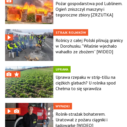
Pożar gospodarstwa pod Lublinem.
Ogień zniszczył maszyny i
tegoroczne zbiory [ZRZUTKA]
STRAJK ROLNIKÓW
Rolnicy z całej Polski pilnują granicy
w Dorohusku. "Właśnie wjechało
wahadło ze zbożem” [WIDEO]
UPRAWA
Uprawa rzepaku w strip-tillu na
ciężkich glebach? U rolnika spod
Chełma to się sprawdza
WYPADKI
Rolnik-strażak bohaterem.
Uratował z pożaru ciągniki i
ładowarkę [WIDEO]