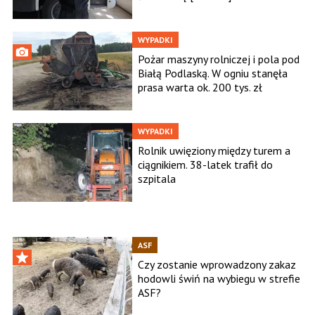
WYPADKI
Pożar maszyny rolniczej i pola pod
Białą Podlaską. W ogniu stanęła
prasa warta ok. 200 tys. zł
WYPADKI
Rolnik uwięziony między turem a
ciągnikiem. 38-latek trafił do
szpitala
ASF
Czy zostanie wprowadzony zakaz
hodowli świń na wybiegu w strefie
ASF?