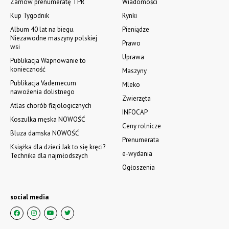
Zamów prenumeratę TPR
Wiadomości
Kup Tygodnik
Rynki
Album 40 lat na biegu.
Pieniądze
Niezawodne maszyny polskiej
Prawo
wsi
Uprawa
Publikacja Wapnowanie to
konieczność
Maszyny
Publikacja Vademecum
Mleko
nawożenia dolistnego
Zwierzęta
Atlas chorób fizjologicznych
INFOCAP
Koszulka męska NOWOŚĆ
Ceny rolnicze
Bluza damska NOWOŚĆ
Prenumerata
Książka dla dzieci Jak to się kręci?
e-wydania
Technika dla najmłodszych
Ogłoszenia
social media