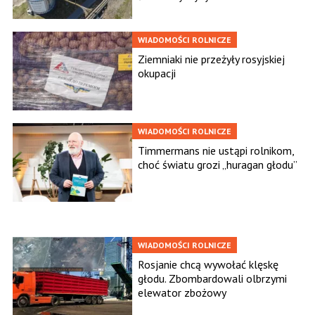
WIADOMOŚCI ROLNICZE
Ziemniaki nie przeżyły rosyjskiej
okupacji
WIADOMOŚCI ROLNICZE
Timmermans nie ustąpi rolnikom,
choć światu grozi „huragan głodu”
WIADOMOŚCI ROLNICZE
Rosjanie chcą wywołać klęskę
głodu. Zbombardowali olbrzymi
elewator zbożowy