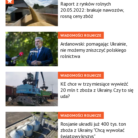
Raport z rynków rolnych
20.05.2022: brakuje nawozów,
rosną ceny zbóż
WIADOMOŚCI ROLNICZE
Ardanowski: pomagając Ukrainie,
nie możemy zniszczyć polskiego
rolnictwa
WIADOMOŚCI ROLNICZE
KE chce w trzy miesiące wywieźć
20 mln t zboża z Ukrainy. Czy to się
uda?
WIADOMOŚCI ROLNICZE
Rosjanie ukradli już 400 tys. ton
zboża z Ukrainy. "Chcą wywołać
światowy kryzys"