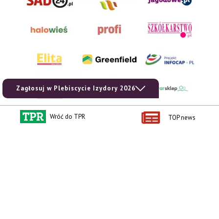
Zagłosuj w Plebiscycie Izydory 2026
Wróć do TPR
TOP news
AgroHorti Media Sp. z o.o. ul. Metalowa 5, 60-118 Poznań. Akta rejestrowe
przechowywane w Sądzie Rejonowym Poznań - Nowe Miasto i Wilda w Poznaniu,
VIII Wydziale Gospodarczym, KRS 0001116269, NIP 7792573719, REGON
529158846, kapitał zakładowy: 3.608.000 PLN.
Wszystkie prezentowane w ramach niniejszego portalu treści są własnością
AgroHorti Media Sp. z o.o, są zastrzeżone i chronione prawem autorskim,
kopiowanie i dalsze rozpowszechnianie treści jest zabronione. (art. 25 ust. 1 pkt 1b
ustawy z 4 lutego 1994 roku o prawie autorskim i prawach pokrewnych.