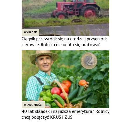
WYPADEK
Ciągnik przewrócił się na drodze i przygniótł
kierowcę. Rolnika nie udało się uratować
WIADOMOŚCI
40 lat składek i najniższa emerytura? Rolnicy
chcą połączyć KRUS i ZUS