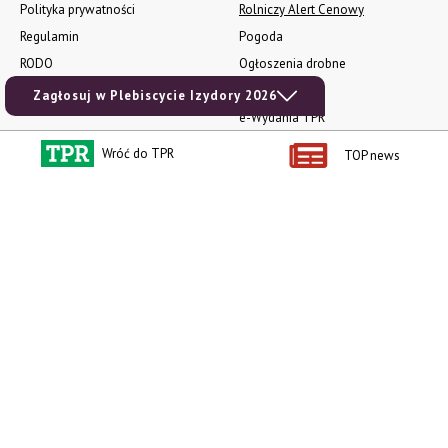
Polityka prywatności
Rolniczy Alert Cenowy
Regulamin
Pogoda
RODO
Ogłoszenia drobne
Konkursy TPR
Zagłosuj w Plebiscycie Izydory 2026
e-Wydania TPR
Kącik Samotnych Serc
Wróć do TPR
TOP news
Porgram TV
agrarsklep.pl
RSS
Produkty dla Ciebie
Kategorie
Zamów prenumeratę TPR
Wiadomości
Kup Tygodnik
Rynki
Album 40 lat na biegu.
Pieniądze
Niezawodne maszyny polskiej
Prawo
wsi
Uprawa
Publikacja Wapnowanie to
konieczność
Maszyny