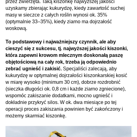
przez zwierzęta. Taką kiszonkę najwyższej jakości
uzyskamy zbierając kukurydzę, kiedy zawartość suchej
masy w sieczce z całych roślin wynosi ok. 35%
(optymalnie 33–35%), kiedy ziarno ma dojrzałość
woskową.
To podstawowy i najważniejszy czynnik, ale aby
cieszyć się z sukcesu, tj. najwyższej jakości kiszonki,
która zapewni krowom mlecznym doskonałą paszę
objętościową na cały rok, trzeba ją odpowiednio
zebrać ugnieść i zakisić.
Specjaliści zalecają, aby
kukurydzę w optymalnej dojrzałości kiszonkarskiej kosić
w miarę wysoko (minimum 30 cm), dobrze rozdrobnić
(sieczka długości ok. 0,8 cm i każde ziarno zgniecione),
wspomóc zakiszanie dodatkami, mocno ugnieść i
dokładnie przykryć silos. W ok. dwa miesiące po tej
operacji proces zakiszania powinien być zakończony i
możemy skarmiać kiszonkę.