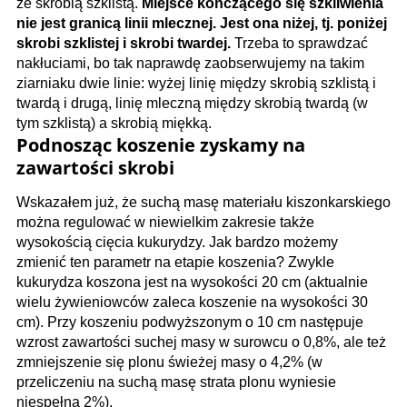
ze skrobią szklistą.
Miejsce kończącego się szkliwienia
nie jest granicą linii mlecznej. Jest ona niżej, tj. poniżej
skrobi szklistej i skrobi twardej.
Trzeba to sprawdzać
nakłuciami, bo tak naprawdę zaobserwujemy na takim
ziarniaku dwie linie: wyżej linię między skrobią szklistą i
twardą i drugą, linię mleczną między skrobią twardą (w
tym szklistą) a skrobią miękką.
Podnosząc koszenie zyskamy na
zawartości skrobi
Wskazałem już, że suchą masę materiału kiszonkarskiego
można regulować w niewielkim zakresie także
wysokością cięcia kukurydzy. Jak bardzo możemy
zmienić ten parametr na etapie koszenia? Zwykle
kukurydza koszona jest na wysokości 20 cm (aktualnie
wielu żywieniowców zaleca koszenie na wysokości 30
cm). Przy koszeniu podwyższonym o 10 cm następuje
wzrost zawartości suchej masy w surowcu o 0,8%, ale też
zmniejszenie się plonu świeżej masy o 4,2% (w
przeliczeniu na suchą masę strata plonu wyniesie
niespełna 2%).