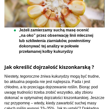
Jeżeli zamierzamy suchą masę ocenić
„na oko” przez obserwację linii mlecznej
lub szkliwienia ziarniaków, powinniśmy
dokonywać tej analizy w połowie
przełamanej kolby kukurydzy
Jak określić dojrzałość kiszonkarską ?
Niestety, tegoroczne żniwa kukurydzy mogą być trudne,
bo aktualna pogoda nie jest najlepsza. Pada i jest
chłodno, a to przeciąga dojrzewanie roślin. Biorąc pod
uwagę trudności trzeba zrobić wszystko, aby zbioru
dokonać w optymalnej dojrzałości kiszonkarskiej. Jeszcze
raz przypomnę – wtedy, kiedy zawartość suchej masy
całych roślin wynosi 33–35%. Jak to ustalić? Dokładną