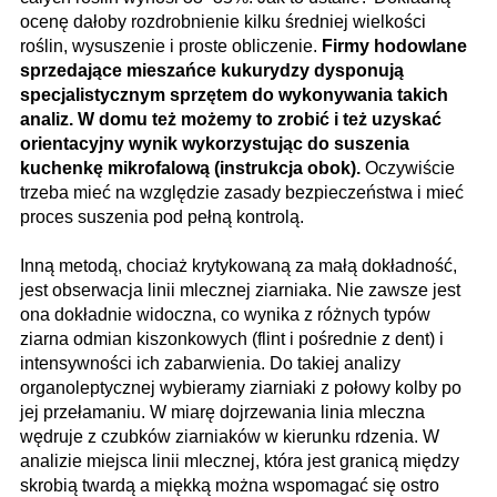
ocenę dałoby rozdrobnienie kilku średniej wielkości
roślin, wysuszenie i proste obliczenie.
Firmy hodowlane
sprzedające mieszańce kukurydzy dysponują
specjalistycznym sprzętem do wykonywania takich
analiz. W domu też możemy to zrobić i też uzyskać
orientacyjny wynik wykorzystując do suszenia
kuchenkę mikrofalową (instrukcja obok).
Oczywiście
trzeba mieć na względzie zasady bezpieczeństwa i mieć
proces suszenia pod pełną kontrolą.
Inną metodą, chociaż krytykowaną za małą dokładność,
jest obserwacja linii mlecznej ziarniaka. Nie zawsze jest
ona dokładnie widoczna, co wynika z różnych typów
ziarna odmian kiszonkowych (flint i pośrednie z dent) i
intensywności ich zabarwienia. Do takiej analizy
organoleptycznej wybieramy ziarniaki z połowy kolby po
jej przełamaniu. W miarę dojrzewania linia mleczna
wędruje z czubków ziarniaków w kierunku rdzenia. W
analizie miejsca linii mlecznej, która jest granicą między
skrobią twardą a miękką można wspomagać się ostro