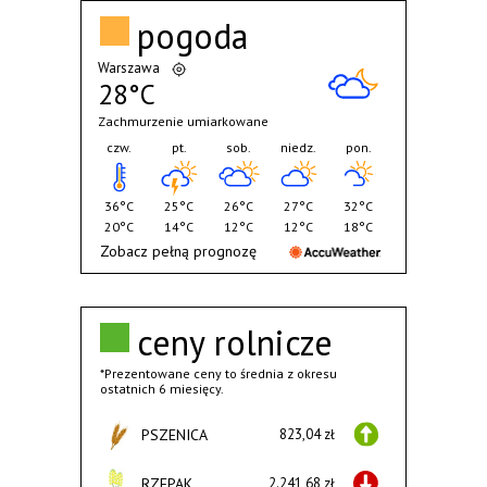
pogoda
Warszawa
28°C
Zachmurzenie umiarkowane
czw.
pt.
sob.
niedz.
pon.
36°C
25°C
26°C
27°C
32°C
20°C
14°C
12°C
12°C
18°C
Zobacz pełną prognozę
ceny rolnicze
*Prezentowane ceny to średnia z okresu
ostatnich 6 miesięcy.
PSZENICA
823,04 zł
RZEPAK
2.241,68 zł