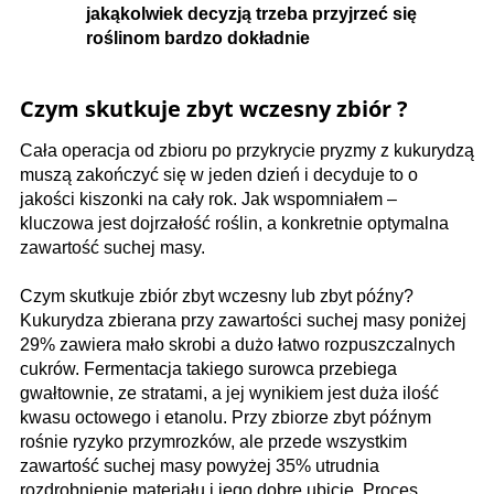
jakąkolwiek decyzją trzeba przyjrzeć się
roślinom bardzo dokładnie
Czym skutkuje zbyt wczesny zbiór ?
Cała operacja od zbioru po przykrycie pryzmy z kukurydzą
muszą zakończyć się w jeden dzień i decyduje to o
jakości kiszonki na cały rok. Jak wspomniałem –
kluczowa jest dojrzałość roślin, a konkretnie optymalna
zawartość suchej masy.
Czym skutkuje zbiór zbyt wczesny lub zbyt późny?
Kukurydza zbierana przy zawartości suchej masy poniżej
29% zawiera mało skrobi a dużo łatwo rozpuszczalnych
cukrów. Fermentacja takiego surowca przebiega
gwałtownie, ze stratami, a jej wynikiem jest duża ilość
kwasu octowego i etanolu. Przy zbiorze zbyt późnym
rośnie ryzyko przymrozków, ale przede wszystkim
zawartość suchej masy powyżej 35% utrudnia
rozdrobnienie materiału i jego dobre ubicie. Proces