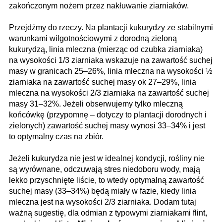
zakończonym nożem przez nakłuwanie ziarniaków.
Przejdźmy do rzeczy. Na plantacji kukurydzy ze stabilnymi
warunkami wilgotnościowymi z dorodną zieloną
kukurydzą, linia mleczna (mierząc od czubka ziarniaka)
na wysokości 1/3 ziarniaka wskazuje na zawartość suchej
masy w granicach 25–26%, linia mleczna na wysokości ½
ziarniaka na zawartość suchej masy ok 27–29%, linia
mleczna na wysokości 2/3 ziarniaka na zawartość suchej
masy 31–32%. Jeżeli obserwujemy tylko mleczną
końcówkę (przypomnę – dotyczy to plantacji dorodnych i
zielonych) zawartość suchej masy wynosi 33–34% i jest
to optymalny czas na zbiór.
Jeżeli kukurydza nie jest w idealnej kondycji, rośliny nie
są wyrównane, odczuwają stres niedoboru wody, mają
lekko przyschnięte liście, to wtedy optymalną zawartość
suchej masy (33–34%) będą miały w fazie, kiedy linia
mleczna jest na wysokości 2/3 ziarniaka. Dodam tutaj
ważną sugestię, dla odmian z typowymi ziarniakami flint,