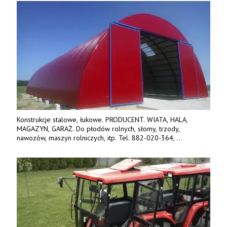
Konstrukcje stalowe, łukowe. PRODUCENT. WIATA, HALA,
MAGAZYN, GARAŻ. Do płodów rolnych, słomy, trzody,
nawozów, maszyn rolniczych, itp. Tel. 882-020-364,
664-125-869, 604-407-206. www.olimet.eu