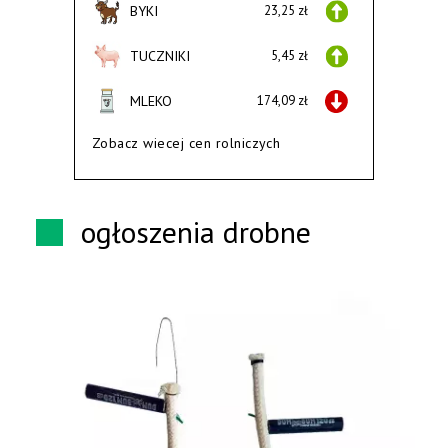
BYKI
23,25 zł
TUCZNIKI
5,45 zł
MLEKO
174,09 zł
Zobacz wiecej cen rolniczych
ogłoszenia drobne