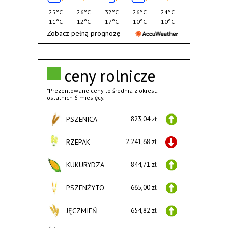
25°C
26°C
32°C
26°C
24°C
11°C
12°C
17°C
10°C
10°C
Zobacz pełną prognozę
ceny rolnicze
*Prezentowane ceny to średnia z okresu
ostatnich 6 miesięcy.
PSZENICA
823,04 zł
RZEPAK
2.241,68 zł
KUKURYDZA
844,71 zł
PSZENŻYTO
665,00 zł
JĘCZMIEŃ
654,82 zł