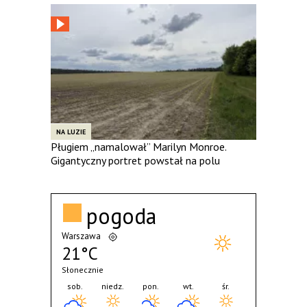
NA LUZIE
Pługiem „namalował” Marilyn Monroe.
Gigantyczny portret powstał na polu
pogoda
Warszawa
21°C
Słonecznie
sob.
niedz.
pon.
wt.
śr.