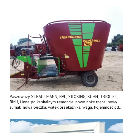
Paszowozy STRAUTMANN, BVL, SILOKING, KUHN, TRIOLIET,
RMH, i inne po kapitalnym remoncie: nowe noże tnące, nowy
ślimak, nowa beczka, wałek przekaźnika, waga. Pojemność od
5m3 - 40m3. Cena od 32 tys. Wozy sprowadzone z Niemiec.
Jesteśmy także producentem nowych paszowozów AKSA, woj.
wielkopolskie, koło Konina. Kontakt: 607 405 691.