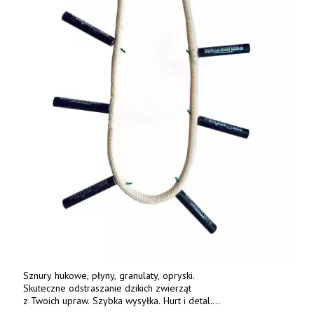
Sznury hukowe, płyny, granulaty, opryski.
Skuteczne odstraszanie dzikich zwierząt
z Twoich upraw. Szybka wysyłka. Hurt i detal.
www.deterren.pl • tel. +48 790 800 510.