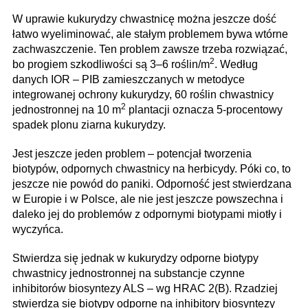
W uprawie kukurydzy chwastnicę można jeszcze dość
łatwo wyeliminować, ale stałym problemem bywa wtórne
zachwaszczenie. Ten problem zawsze trzeba rozwiązać,
2
bo progiem szkodliwości są 3–6 roślin/m
. Według
danych IOR – PIB zamieszczanych w metodyce
integrowanej ochrony kukurydzy, 60 roślin chwastnicy
2
jednostronnej na 10 m
plantacji oznacza 5-procentowy
spadek plonu ziarna kukurydzy.
Jest jeszcze jeden problem – potencjał tworzenia
biotypów, odpornych chwastnicy na herbicydy. Póki co, to
jeszcze nie powód do paniki. Odporność jest stwierdzana
w Europie i w Polsce, ale nie jest jeszcze powszechna i
daleko jej do problemów z odpornymi biotypami miotły i
wyczyńca.
Stwierdza się jednak w kukurydzy odporne biotypy
chwastnicy jednostronnej na substancje czynne
inhibitorów biosyntezy ALS – wg HRAC 2(B). Rzadziej
stwierdza się biotypy odporne na inhibitory biosyntezy