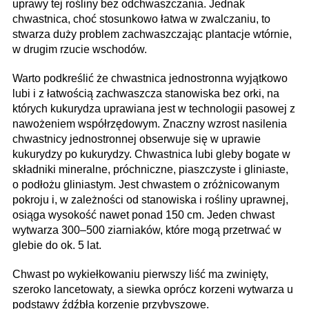
uprawy tej rośliny bez odchwaszczania. Jednak
chwastnica, choć stosunkowo łatwa w zwalczaniu, to
stwarza duży problem zachwaszczając plantacje wtórnie,
w drugim rzucie wschodów.
Warto podkreślić że chwastnica jednostronna wyjątkowo
lubi i z łatwością zachwaszcza stanowiska bez orki, na
których kukurydza uprawiana jest w technologii pasowej z
nawożeniem współrzędowym. Znaczny wzrost nasilenia
chwastnicy jednostronnej obserwuje się w uprawie
kukurydzy po kukurydzy. Chwastnica lubi gleby bogate w
składniki mineralne, próchniczne, piaszczyste i gliniaste,
o podłożu gliniastym. Jest chwastem o zróżnicowanym
pokroju i, w zależności od stanowiska i rośliny uprawnej,
osiąga wysokość nawet ponad 150 cm. Jeden chwast
wytwarza 300–500 ziarniaków, które mogą przetrwać w
glebie do ok. 5 lat.
Chwast po wykiełkowaniu pierwszy liść ma zwinięty,
szeroko lancetowaty, a siewka oprócz korzeni wytwarza u
podstawy źdźbła korzenie przybyszowe.