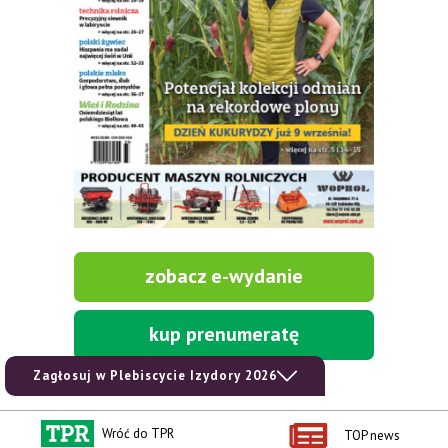
zobacz e-wydanie
kup prenumeratę
Zagłosuj w Plebiscycie Izydory 2026
Wróć do TPR
TOP news