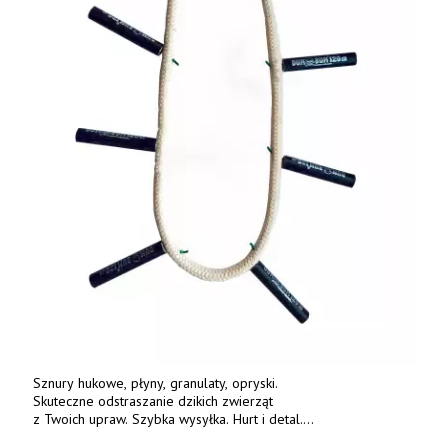
Sznury hukowe, płyny, granulaty, opryski.
Skuteczne odstraszanie dzikich zwierząt
z Twoich upraw. Szybka wysyłka. Hurt i detal.
www.deterren.pl • tel. +48 790 800 510.