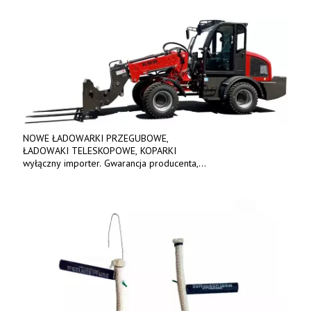
056, 507 158 699.
NOWE ŁADOWARKI PRZEGUBOWE,
ŁADOWAKI TELESKOPOWE, KOPARKI
wyłączny importer. Gwarancja producenta,
bogate wyposażenie, prosta konstrukcja.
Ceny od 69 000 zł netto wraz z osprzętem.
Tel: 509-365-675. www.kmm.info.pl