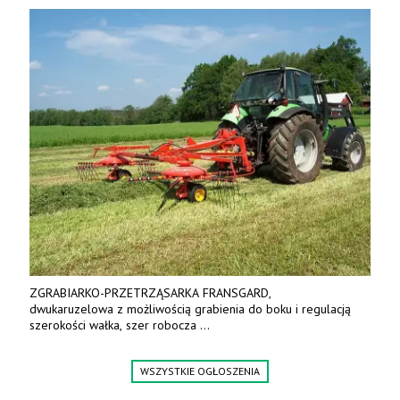
ZGRABIARKO-PRZETRZĄSARKA FRANSGARD,
dwukaruzelowa z możliwością grabienia do boku i regulacją
szerokości wałka, szer robocza
do 6 m. Mocna konstrukcja. Karchex.
Tel. 606 211 056, 507 158 699.
WSZYSTKIE OGŁOSZENIA