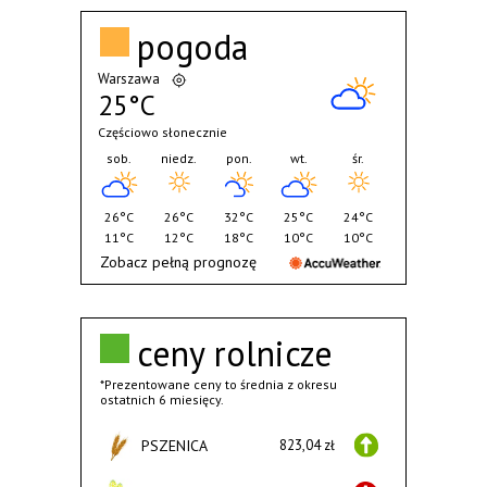
pogoda
Warszawa
25°C
Częściowo słonecznie
sob.
niedz.
pon.
wt.
śr.
26°C
26°C
32°C
25°C
24°C
11°C
12°C
18°C
10°C
10°C
Zobacz pełną prognozę
ceny rolnicze
*Prezentowane ceny to średnia z okresu
ostatnich 6 miesięcy.
PSZENICA
823,04 zł