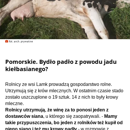
fot. arch. prywatne
Pomorskie. Bydło padło z powodu jadu
kiełbasianego?
Rolnicy ze wsi Lamk prowadzą gospodarstwo rolne.
Utrzymują się z krów mlecznych. W ostatnim czasie stado
zostało uszczuplone o 19 sztuk. 14 z nich to były krowy
mleczne.
Rolnicy utrzymują, że winę za to ponosi jeden z
dostawców siana
, u którego się zaopatrywali. -
Mamy
takie przypuszczenia, bo jeden z rolników też kupił od
niego siano i też mu krowy padły
- w rozmowie z