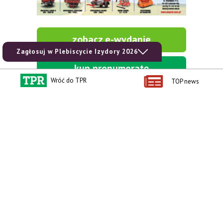
zobacz e-wydanie
Zagłosuj w Plebiscycie Izydory 2026
kup prenumeratę
Wróć do TPR
TOP news
Kontakt i regulaminy
Przydatne linki
Kontakt
Ceny rolnicze
Reklama
Newsletter rolniczy
Polityka prywatności
Rolniczy Alert Cenowy
Regulamin
Pogoda
RODO
Ogłoszenia drobne