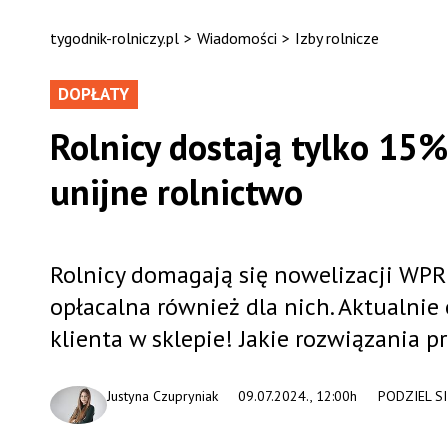
tygodnik-rolniczy.pl
>
Wiadomości
>
Izby rolnicze
DOPŁATY
Rolnicy dostają tylko 15%
unijne rolnictwo
Rolnicy domagają się nowelizacji WPR w
opłacalna również dla nich. Aktualnie
klienta w sklepie! Jakie rozwiązania 
Justyna Czupryniak
09.07.2024., 12:00h
PODZIEL SI