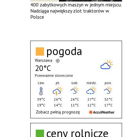
400 zabytkowych maszyn w jednym miejscu.
Nadciąga największy zlot traktorów w
Polsce
pogoda
Warszawa
20°C
Przeważnie słonecznie
czw.
pt.
sob.
niedz.
pon.
39°C
26°C
26°C
27°C
32°C
19°C
14°C
11°C
12°C
17°C
Zobacz pełną prognozę
ceny rolnicze