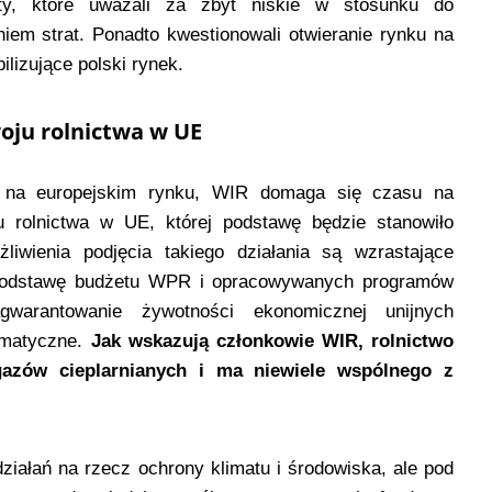
ty, które uważali za zbyt niskie w stosunku do
iem strat. Ponadto kwestionowali otwieranie rynku na
ilizujące polski rynek.
woju rolnictwa w UE
 na europejskim rynku, WIR domaga się czasu na
ju rolnictwa w UE, której podstawę będzie stanowiło
iwienia podjęcia takiego działania są wzrastające
, podstawę budżetu WPR i opracowywanych programów
warantowanie żywotności ekonomicznej unijnych
limatyczne.
Jak wskazują członkowie WIR, rolnictwo
azów cieplarnianych i ma niewiele wspólnego z
iałań na rzecz ochrony klimatu i środowiska, ale pod