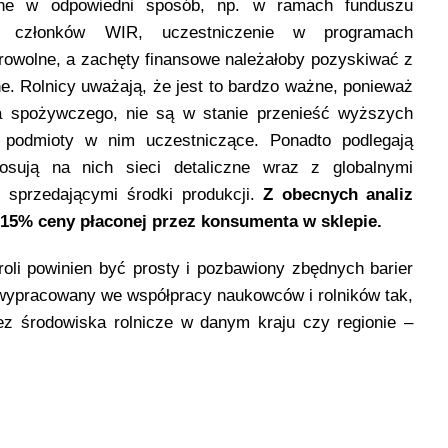
ane w odpowiedni sposób, np. w ramach funduszu
iem członków WIR, uczestniczenie w programach
rowolne, a zachęty finansowe należałoby pozyskiwać z
lne. Rolnicy uważają, że jest to bardzo ważne, ponieważ
 spożywczego, nie są w stanie przenieść wyższych
e podmioty w nim uczestniczące. Ponadto podlegają
tosują na nich sieci detaliczne wraz z globalnymi
 sprzedającymi środki produkcji.
Z obecnych analiz
e 15% ceny płaconej przez konsumenta w sklepie.
oli powinien być prosty i pozbawiony zbędnych barier
 wypracowany we współpracy naukowców i rolników tak,
ez środowiska rolnicze w danym kraju czy regionie –