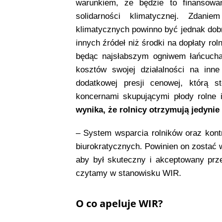
warunkiem, że będzie to finansow
solidarności klimatycznej. Zdan
klimatycznych powinno być jednak dob
innych źródeł niż środki na dopłaty ro
będąc najsłabszym ogniwem łańcucha
kosztów swojej działalności na inn
dodatkowej presji cenowej, którą s
koncernami skupującymi płody rolne i
wynika, że rolnicy otrzymują jedyni
– System wsparcia rolników oraz kontr
biurokratycznych. Powinien on zostać
aby był skuteczny i akceptowany prz
czytamy w stanowisku WIR.
O co apeluje WIR?