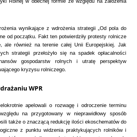
tyki Rolnej w obecnej formie ze względu na założenia
rożenia wynikające z wdrożenia strategii „Od pola do
ne od początku. Fakt ten potwierdziły protesty rolnicze
 ale również na terenie całej Unii Europejskiej. Jak
ych strategii przełożyło się na spadek opłacalności
 finansów gospodarstw rolnych i utratę perspektyw
wającego kryzysu rolniczego.
wdrażaniu WPR
lokrotnie apelowali o rozwagę i odroczenie terminu
 względu na przygotowany w nieprawidłowy sposób
osili także o znaczącą redukcję ilości ekoschematów do
logiczne z punktu widzenia praktykujących rolników i