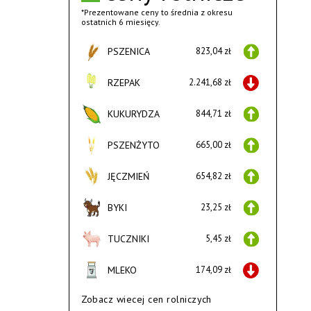
*Prezentowane ceny to średnia z okresu
ostatnich 6 miesięcy.
PSZENICA
823,04 zł
RZEPAK
2.241,68 zł
KUKURYDZA
844,71 zł
PSZENŻYTO
665,00 zł
JĘCZMIEŃ
654,82 zł
BYKI
23,25 zł
TUCZNIKI
5,45 zł
MLEKO
174,09 zł
Zobacz wiecej cen rolniczych