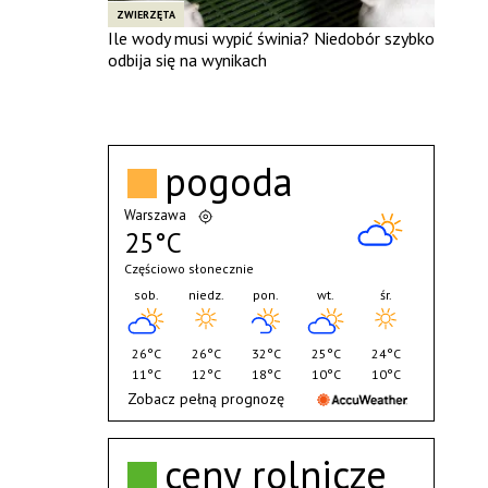
ZWIERZĘTA
Ile wody musi wypić świnia? Niedobór szybko
odbija się na wynikach
pogoda
Warszawa
25°C
Częściowo słonecznie
sob.
niedz.
pon.
wt.
śr.
26°C
26°C
32°C
25°C
24°C
11°C
12°C
18°C
10°C
10°C
Zobacz pełną prognozę
ceny rolnicze