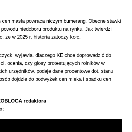
ch cen masła powraca niczym bumerang. Obecne stawki
z powodu niedoboru produktu na rynku. Jak twierdzi
 że w 2025 r. historia zatoczy koło.
oczycki wyjawia, dlaczego KE chce doprowadzić do
i, ocenia, czy głosy protestujących rolników w
kich urzędników, podaje dane procentowe dot. stanu
sposób dojdzie do podwyżek cen mleka i spadku cen
DEOBLOGA redaktora
o: