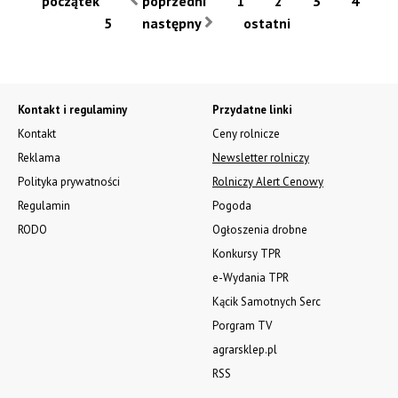
początek
poprzedni
1
2
3
4
5
następny
ostatni
Kontakt i regulaminy
Przydatne linki
Kontakt
Ceny rolnicze
Reklama
Newsletter rolniczy
Polityka prywatności
Rolniczy Alert Cenowy
Regulamin
Pogoda
RODO
Ogłoszenia drobne
Konkursy TPR
e-Wydania TPR
Kącik Samotnych Serc
Porgram TV
agrarsklep.pl
RSS