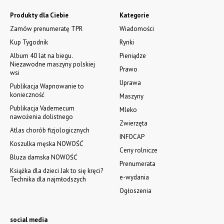
Produkty dla Ciebie
Kategorie
Zamów prenumeratę TPR
Wiadomości
Kup Tygodnik
Rynki
Album 40 lat na biegu.
Pieniądze
Niezawodne maszyny polskiej
Prawo
wsi
Uprawa
Publikacja Wapnowanie to
konieczność
Maszyny
Publikacja Vademecum
Mleko
nawożenia dolistnego
Zwierzęta
Atlas chorób fizjologicznych
INFOCAP
Koszulka męska NOWOŚĆ
Ceny rolnicze
Bluza damska NOWOŚĆ
Prenumerata
Książka dla dzieci Jak to się kręci?
e-wydania
Technika dla najmłodszych
Ogłoszenia
social media