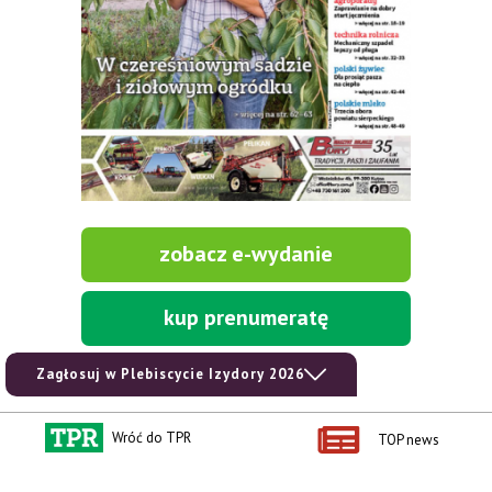
zobacz e-wydanie
kup prenumeratę
Zagłosuj w Plebiscycie Izydory 2026
Wróć do TPR
TOP news
Kontakt i regulaminy
Przydatne linki