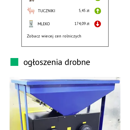
TUCZNIKI
5,45 zł
MLEKO
174,09 zł
Zobacz wiecej cen rolniczych
ogłoszenia drobne