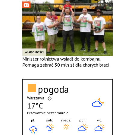
WIADOMOŚCI
Minister rolnictwa wsiadł do kombajnu.
Pomaga zebrać 30 mln zł dla chorych braci
pogoda
Warszawa
17°C
Przeważnie bezchmurnie
pt.
sob.
niedz.
pon.
wt.