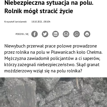
Niebezpieczna sytuacja na polu.
Rolnik mógł stracić życie
Krzysztof Janislawski
18.10.2021., 08:10h
PODZIEL SIĘ
Niewybuch przerwał prace polowe prowadzone
przez rolnika na polu w Pławanicach koło Chełma.
Mężczyzna zawiadomił policjantów a ci saperów,
którzy zażegnali niebezpieczeństwo. Skąd granat
moździerzowy wziął się na polu rolnika?