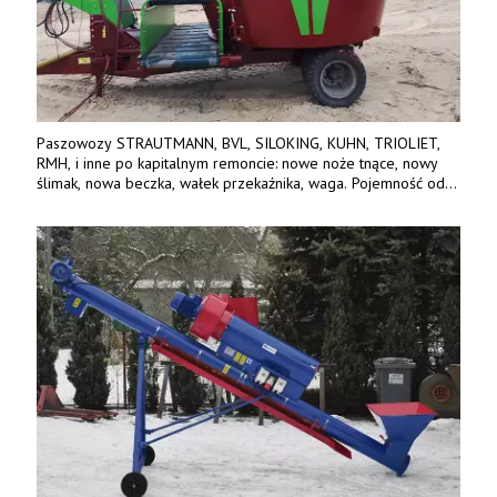
Paszowozy STRAUTMANN, BVL, SILOKING, KUHN, TRIOLIET,
RMH, i inne po kapitalnym remoncie: nowe noże tnące, nowy
ślimak, nowa beczka, wałek przekaźnika, waga. Pojemność od
5m3 - 40m3. Cena od 32 tys. Wozy sprowadzone z Niemiec.
Jesteśmy także producentem nowych paszowozów AKSA, woj.
wielkopolskie, koło Konina. Kontakt: 607 405 691.