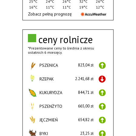
25°C
24°C
26°C
32°C
26°C
16°C
11°C
11°C
19°C
12°C
Zobacz pełną prognozę
ceny rolnicze
*Prezentowane ceny to średnia z okresu
ostatnich 6 miesięcy.
PSZENICA
823,04 zł
RZEPAK
2.241,68 zł
KUKURYDZA
844,71 zł
PSZENŻYTO
665,00 zł
JĘCZMIEŃ
654,82 zł
BYKI
23,25 zł