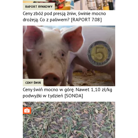
RAPORT RYNKOWY
Ceny zbóż pod presją żniw, świnie mocno
drożeją. Co z paliwem? [RAPORT 7.08]
CENY ŚWIŃ
Ceny świń mocno w górę. Nawet 1,10 zł/kg
podwyżki w tydzień [SONDA]