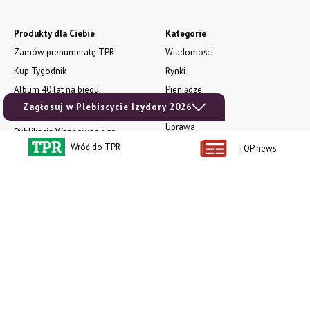
Produkty dla Ciebie
Kategorie
Zamów prenumeratę TPR
Wiadomości
Kup Tygodnik
Rynki
Album 40 lat na biegu.
Pieniądze
Niezawodne maszyny polskiej
Zagłosuj w Plebiscycie Izydory 2026
Prawo
wsi
Uprawa
Publikacja Wapnowanie to
konieczność
Maszyny
Wróć do TPR
TOP news
Publikacja Vademecum
Mleko
nawożenia dolistnego
Zwierzęta
Atlas chorób fizjologicznych
INFOCAP
Koszulka męska NOWOŚĆ
Ceny rolnicze
Bluza damska NOWOŚĆ
Prenumerata
Książka dla dzieci Jak to się kręci?
e-wydania
Technika dla najmłodszych
Ogłoszenia