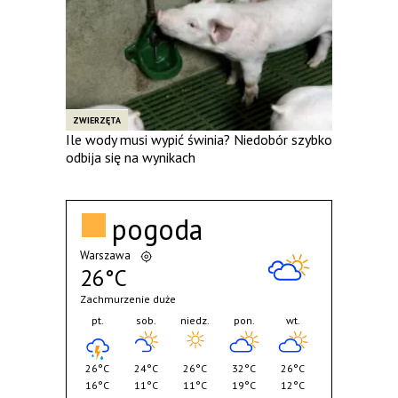
ZWIERZĘTA
Ile wody musi wypić świnia? Niedobór szybko
odbija się na wynikach
pogoda
Warszawa
26°C
Zachmurzenie duże
pt.
sob.
niedz.
pon.
wt.
26°C
24°C
26°C
32°C
26°C
16°C
11°C
11°C
19°C
12°C