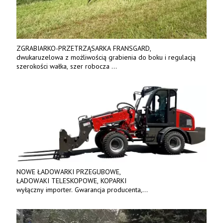
ZGRABIARKO-PRZETRZĄSARKA FRANSGARD,
dwukaruzelowa z możliwością grabienia do boku i regulacją
szerokości wałka, szer robocza
do 6 m. Mocna konstrukcja. Karchex.
Tel. 606 211 056, 507 158 699.
NOWE ŁADOWARKI PRZEGUBOWE,
ŁADOWAKI TELESKOPOWE, KOPARKI
wyłączny importer. Gwarancja producenta,
bogate wyposażenie, prosta konstrukcja.
Ceny od 69 000 zł netto wraz z osprzętem.
Tel: 509-365-675. www.kmm.info.pl