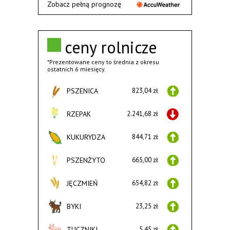
Zobacz pełną prognozę
ceny rolnicze
*Prezentowane ceny to średnia z okresu
ostatnich 6 miesięcy.
PSZENICA
823,04 zł
RZEPAK
2.241,68 zł
KUKURYDZA
844,71 zł
PSZENŻYTO
665,00 zł
JĘCZMIEŃ
654,82 zł
BYKI
23,25 zł
TUCZNIKI
5,45 zł