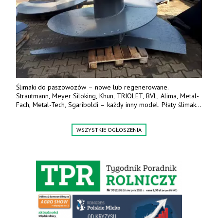
Ślimaki do paszowozów – nowe lub regenerowane.
Strautmann, Meyer Siloking, Khun, TRIOLET, BVL, Alima, Metal-
Fach, Metal-Tech, Sgariboldi – każdy inny model. Płaty ślimaka
wykonane z blachy o podwyższonej wytrzymałości na ścieranie
– 15 lub 18 mm. Możliwa wymiana i dowóz na miejsce – cała
WSZYSTKIE OGŁOSZENIA
Polska. Tel. 609 144 596.