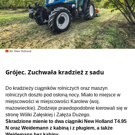
fot. New Holland
Grójec. Zuchwała kradzież z sadu
Do kradzieży ciągników rolniczych oraz maszyn
rolniczych doszło pod osłoną nocy. Miało to miejsce w
miejscowości w miejscowości Karolew (woj.
mazowieckie). Złodzieje prawdopodobnie kierowali się w
stronę Wólki Załęskiej i Załęża Dużego.
Skradzione mienie to dwa ciągniki New Holland T4.95
N oraz Weidemann z kabiną i z pługiem, a także
Weidemann bez kabiny.