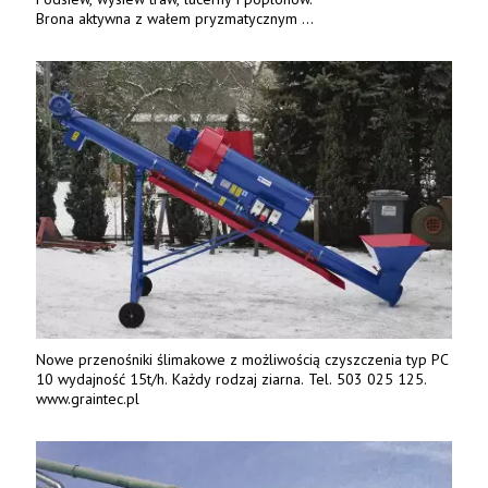
Brona aktywna z wałem pryzmatycznym
Guttlera. Bezpośredni importer www.karchex.eu
Tel. 606 211 056, 507 158 699.
Nowe przenośniki ślimakowe z możliwością czyszczenia typ PC
10 wydajność 15t/h. Każdy rodzaj ziarna. Tel. 503 025 125.
www.graintec.pl