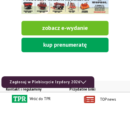
zobacz e-wydanie
kup prenumeratę
Zagłosuj w Plebiscycie Izydory 2026
Kontakt i regulaminy
Przydatne linki
Kontakt
Ceny rolnicze
Wróć do TPR
TOP news
Reklama
Newsletter rolniczy
Polityka prywatności
Rolniczy Alert Cenowy
Regulamin
Pogoda
RODO
Ogłoszenia drobne