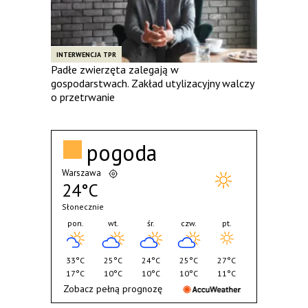
INTERWENCJA TPR
Padłe zwierzęta zalegają w
gospodarstwach. Zakład utylizacyjny walczy
o przetrwanie
pogoda
Warszawa
24°C
Słonecznie
pon.
wt.
śr.
czw.
pt.
33°C
25°C
24°C
25°C
27°C
17°C
10°C
10°C
10°C
11°C
Zobacz pełną prognozę