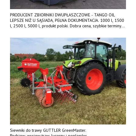
PRODUCENT ZBIORNIKI DWUPŁASZCZOWE - TANGO OIL
LEPSZE NIŻ U SĄSIADA, PEŁNA DOKUMENTACJA. 1000 l, 1500
l, 2500 l, 5000 l, produkt polski. Dobra cena, szybkie terminy
realizacji. Tel. 536 842 737, www.tango-oil.pl
Siewniki do trawy GUTTLER GreenMaster.
Podsiew, wysiew traw, lucerny i poplonów.