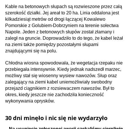
Kable na betonowych słupach są rozwieszone przez całą
szerokość działki. Jej areał to 20 ha. Linia oddalona jest
kilkadziesiąt metrów od drogi łączącej Kowalewo
Pomorskie z Golubiem-Dobrzyniem na terenie sołectwa
Napole. Jeden z betonowych słupów został złamany i
zaległ na gruncie. Doprowadziło to do tego, że kabel leżał
na ziemi także pomiędzy pozostałymi słupami
znajdującymi się na polu.
Chłodna wiosna spowodowała, że wegetacja rzepaku nie
przebiegała intensywnie. Kiedy jednak nadszedł marzec,
możliwy stał się wiosenny wysiew nawozów. Słup oraz
zalegający na ziemi kabel uniemożliwiały swobodny
przejazd ciągnikiem z rozsiewaczem nawozów. Był to
okres, kiedy jeszcze nie zachodziła konieczność
wykonywania oprysków.
30 dni minęło i nic się nie wydarzyło
–
Na usunięcie zgłoszonej awarii czekaliśmy cierpliwie