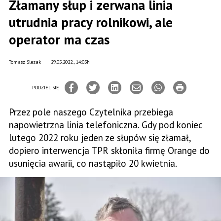
Złamany słup i zerwana linia
utrudnia pracy rolnikowi, ale
operator ma czas
Tomasz Slezak
29.05.2022., 14:05h
PODZIEL SIĘ
Przez pole naszego Czytelnika przebiega
napowietrzna linia telefoniczna. Gdy pod koniec
lutego 2022 roku jeden ze słupów się złamał,
dopiero interwencja TPR skłoniła firmę Orange do
usunięcia awarii, co nastąpiło 20 kwietnia.