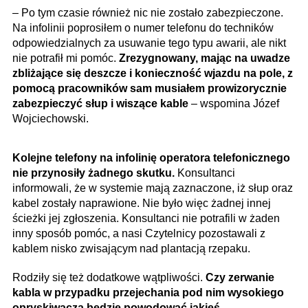
– Po tym czasie również nic nie zostało zabezpieczone.
Na infolinii poprosiłem o numer telefonu do techników
odpowiedzialnych za usuwanie tego typu awarii, ale nikt
nie potrafił mi pomóc.
Zrezygnowany, mając na uwadze
zbliżające się deszcze i konieczność wjazdu na pole, z
pomocą pracowników sam musiałem prowizorycznie
zabezpieczyć słup i wiszące kable
– wspomina Józef
Wojciechowski.
Kolejne telefony na infolinię operatora telefonicznego
nie przynosiły żadnego skutku.
Konsultanci
informowali, że w systemie mają zaznaczone, iż słup oraz
kabel zostały naprawione. Nie było więc żadnej innej
ścieżki jej zgłoszenia. Konsultanci nie potrafili w żaden
inny sposób pomóc, a nasi Czytelnicy pozostawali z
kablem nisko zwisającym nad plantacją rzepaku.
Rodziły się też dodatkowe wątpliwości.
Czy zerwanie
kabla w przypadku przejechania pod nim wysokiego
opryskiwacza będzie powodować jakieś