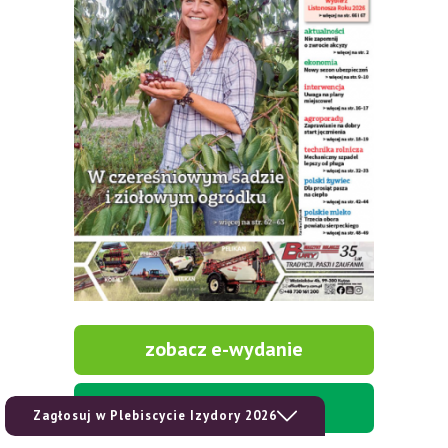
zobacz e-wydanie
kup prenumeratę
Zagłosuj w Plebiscycie Izydory 2026