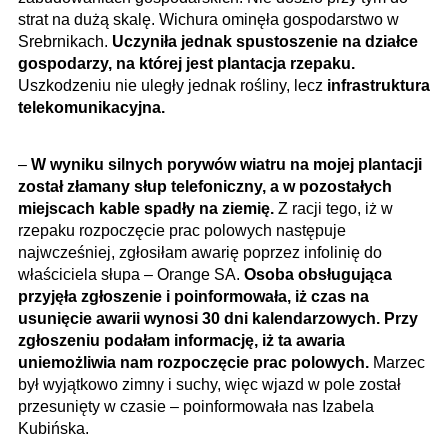
strat na dużą skalę. Wichura ominęła gospodarstwo w
Srebrnikach.
Uczyniła jednak spustoszenie na działce
gospodarzy, na której jest plantacja rzepaku.
Uszkodzeniu nie uległy jednak rośliny, lecz
infrastruktura
telekomunikacyjna.
–
W wyniku silnych porywów wiatru na mojej plantacji
został złamany słup telefoniczny, a w pozostałych
miejscach kable spadły na ziemię.
Z racji tego, iż w
rzepaku rozpoczęcie prac polowych następuje
najwcześniej, zgłosiłam awarię poprzez infolinię do
właściciela słupa – Orange SA.
Osoba obsługująca
przyjęła zgłoszenie i poinformowała, iż czas na
usunięcie awarii wynosi 30 dni kalendarzowych. Przy
zgłoszeniu podałam informację, iż ta awaria
uniemożliwia nam rozpoczęcie prac polowych.
Marzec
był wyjątkowo zimny i suchy, więc wjazd w pole został
przesunięty w czasie – poinformowała nas Izabela
Kubińska.