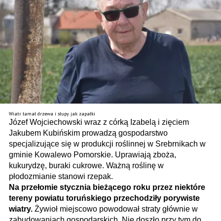
Wiatr łamał drzewa i słupy jak zapałki
Józef Wojciechowski wraz z córką Izabelą i zięciem
Jakubem Kubińskim prowadzą gospodarstwo
specjalizujące się w produkcji roś­linnej w Srebrnikach w
gminie Kowalewo Pomorskie. Uprawiają zboża,
kukurydzę, buraki cukrowe. Ważną roślinę w
płodozmianie stanowi rzepak.
Na przełomie stycznia bieżącego roku przez niektóre
tereny powiatu toruńskiego przechodziły porywiste
wiatry.
Żywioł miejscowo powodował straty głównie w
zabudowaniach gospodarskich. Nie doszło przy tym do