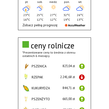
pt.
sob.
niedz.
pon.
wt.
23°C
25°C
27°C
32°C
26°C
16°C
12°C
12°C
19°C
13°C
Zobacz pełną prognozę
ceny rolnicze
*Prezentowane ceny to średnia z okresu
ostatnich 6 miesięcy.
PSZENICA
823,04 zł
RZEPAK
2.241,68 zł
KUKURYDZA
844,71 zł
PSZENŻYTO
665,00 zł