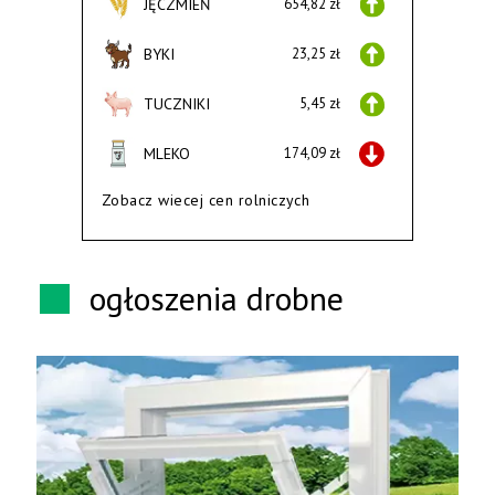
JĘCZMIEŃ
654,82 zł
BYKI
23,25 zł
TUCZNIKI
5,45 zł
MLEKO
174,09 zł
Zobacz wiecej cen rolniczych
ogłoszenia drobne