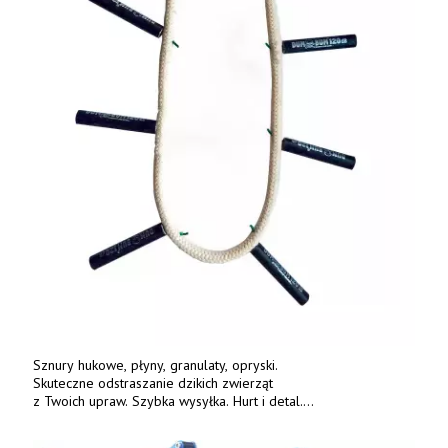
Sznury hukowe, płyny, granulaty, opryski.
Skuteczne odstraszanie dzikich zwierząt
z Twoich upraw. Szybka wysyłka. Hurt i detal.
www.deterren.pl • tel. +48 790 800 510.