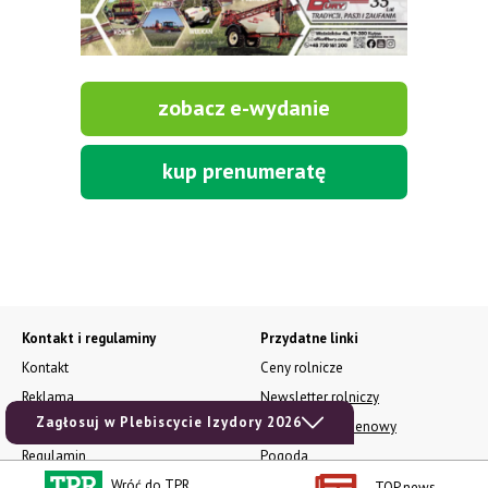
zobacz e-wydanie
kup prenumeratę
Kontakt i regulaminy
Przydatne linki
Kontakt
Ceny rolnicze
Reklama
Newsletter rolniczy
Zagłosuj w Plebiscycie Izydory 2026
Polityka prywatności
Rolniczy Alert Cenowy
Regulamin
Pogoda
Wróć do TPR
RODO
Ogłoszenia drobne
TOP news