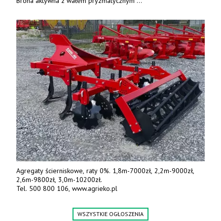
Brona aktywna z wałem pryzmatycznym
Guttlera. Bezpośredni importer www.karchex.eu
Tel. 606 211 056, 507 158 699.
Agregaty ścierniskowe, raty 0%. 1,8m-7000zł, 2,2m-9000zł,
2,6m-9800zł, 3,0m-10200zł.
Tel. 500 800 106, www.agrieko.pl
WSZYSTKIE OGŁOSZENIA