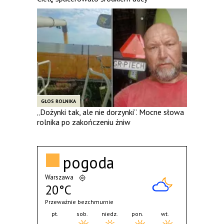
GŁOS ROLNIKA
„Dożynki tak, ale nie dorzynki”. Mocne słowa
rolnika po zakończeniu żniw
pogoda
Warszawa
20°C
Przeważnie bezchmurnie
pt.
sob.
niedz.
pon.
wt.