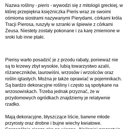
Nazwa rośliny -
pieris
- wywodzi się z mitologii greckiej, w
której przepiękna księżniczka Pieris wraz ze swoimi
ośmioma siostrami nazywanymi Pierydami, córkami króla
Tracji Pierosa, ruszyły w szranki w śpiewie z córkami
Zeusa. Niestety zostały pokonane i za karę zmienione w
sroki lub inne ptaki.
Pierisy warto posadzić je z przodu rabaty, ponieważ nie
są to krzewy zbyt wysokie, lubią towarzystwo azalii,
różaneczników, laurowiśni, wrzosów i wrzośców oraz
roślin iglastych. Można je także oprawiać w pojemnikach.
Są bardzo dekoracyjne rośliny i często są spotykane na
wrzosowiskach. Trzeba jednak przyznać, że w
przydomowych ogródkach znajdziemy je relatywnie
rzadko.
Mają dekoracyjne, błyszczące liście, barwne młode
przyrosty oraz drobne i bujne wiechy kwiatowe.