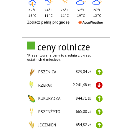
25°C
24°C
26°C
32°C
26°C
16°C
11°C
11°C
19°C
12°C
Zobacz pełną prognozę
ceny rolnicze
*Prezentowane ceny to średnia z okresu
ostatnich 6 miesięcy.
PSZENICA
823,04 zł
RZEPAK
2.241,68 zł
KUKURYDZA
844,71 zł
PSZENŻYTO
665,00 zł
JĘCZMIEŃ
654,82 zł