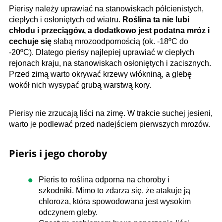
Pierisy należy uprawiać na stanowiskach półcienistych,
ciepłych i osłoniętych od wiatru.
Roślina ta nie lubi
chłodu i przeciągów, a dodatkowo jest podatna mróz i
cechuje się
słabą mrozoodpornością (ok. -18ºC do
-20ºC). Dlatego pierisy najlepiej uprawiać w ciepłych
rejonach kraju, na stanowiskach osłoniętych i zacisznych.
Przed zimą warto okrywać krzewy włókniną, a glebę
wokół nich wysypać grubą warstwą kory.
Pierisy nie zrzucają liści na zimę. W trakcie suchej jesieni,
warto je podlewać przed nadejściem pierwszych mrozów.
Pieris i jego choroby
Pieris to roślina odporna na choroby i
szkodniki. Mimo to zdarza się, że atakuje ją
chloroza, która spowodowana jest wysokim
odczynem gleby.