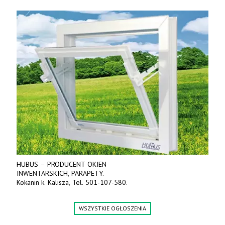
Ceny od 69 000 zł netto wraz z osprzętem.
Tel: 509-365-675. www.kmm.info.pl
HUBUS – PRODUCENT OKIEN
INWENTARSKICH, PARAPETY.
Kokanin k. Kalisza, Tel. 501-107-580.
WSZYSTKIE OGŁOSZENIA