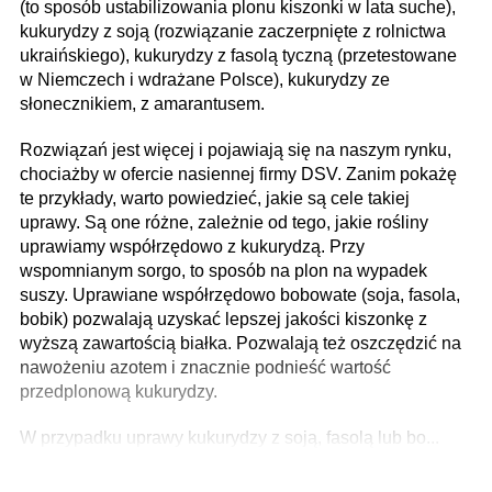
(to sposób ustabilizowania plonu kiszonki w lata suche),
kukurydzy z soją (rozwiązanie zaczerpnięte z rolnictwa
ukraińskiego), kukurydzy z fasolą tyczną (przetestowane
w Niemczech i wdrażane Polsce), kukurydzy ze
słonecznikiem, z amarantusem.
Rozwiązań jest więcej i pojawiają się na naszym rynku,
chociażby w ofercie nasiennej firmy DSV. Zanim pokażę
te przykłady, warto powiedzieć, jakie są cele takiej
uprawy. Są one różne, zależnie od tego, jakie rośliny
uprawiamy współrzędowo z kukurydzą. Przy
wspomnianym sorgo, to sposób na plon na wypadek
suszy. Uprawiane współrzędowo bobowate (soja, fasola,
bobik) pozwalają uzyskać lepszej jakości kiszonkę z
wyższą zawartością białka. Pozwalają też oszczędzić na
nawożeniu azotem i znacznie podnieść wartość
przedplonową kukurydzy.
W przypadku uprawy kukurydzy z soją, fasolą lub bo...