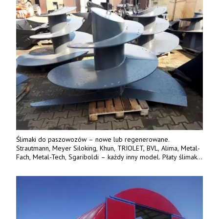
Ślimaki do paszowozów – nowe lub regenerowane.
Strautmann, Meyer Siloking, Khun, TRIOLET, BVL, Alima, Metal-
Fach, Metal-Tech, Sgariboldi – każdy inny model. Płaty ślimaka
wykonane z blachy o podwyższonej wytrzymałości na ścieranie
– 15 lub 18 mm. Możliwa wymiana i dowóz na miejsce – cała
Polska. Tel. 609 144 596.