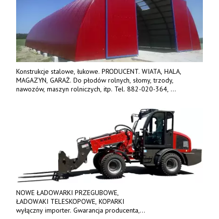
Konstrukcje stalowe, łukowe. PRODUCENT. WIATA, HALA,
MAGAZYN, GARAŻ. Do płodów rolnych, słomy, trzody,
nawozów, maszyn rolniczych, itp. Tel. 882-020-364,
664-125-869, 604-407-206. www.olimet.eu
NOWE ŁADOWARKI PRZEGUBOWE,
ŁADOWAKI TELESKOPOWE, KOPARKI
wyłączny importer. Gwarancja producenta,
bogate wyposażenie, prosta konstrukcja.