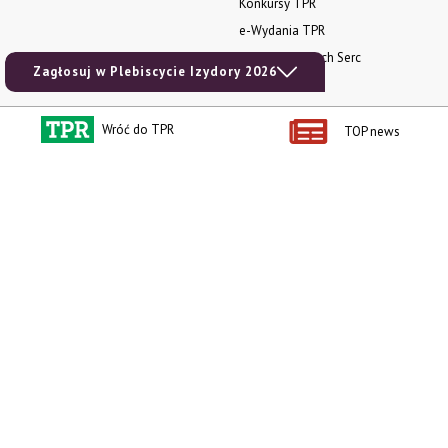
Konkursy TPR
e-Wydania TPR
Kącik Samotnych Serc
Zagłosuj w Plebiscycie Izydory 2026
Porgram TV
agrarsklep.pl
Wróć do TPR
TOP news
RSS
Produkty dla Ciebie
Kategorie
Zamów prenumeratę TPR
Wiadomości
Kup Tygodnik
Rynki
Album 40 lat na biegu.
Pieniądze
Niezawodne maszyny polskiej
Prawo
wsi
Uprawa
Publikacja Wapnowanie to
konieczność
Maszyny
Publikacja Vademecum
Mleko
nawożenia dolistnego
Zwierzęta
Atlas chorób fizjologicznych
INFOCAP