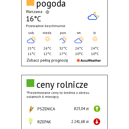
pogoda
Warszawa
16°C
Przeważnie bezchmurnie
sob.
niedz.
pon.
wt.
śr.
25°C
26°C
32°C
26°C
24°C
11°C
12°C
17°C
10°C
10°C
Zobacz pełną prognozę
ceny rolnicze
*Prezentowane ceny to średnia z okresu
ostatnich 6 miesięcy.
PSZENICA
823,04 zł
RZEPAK
2.241,68 zł