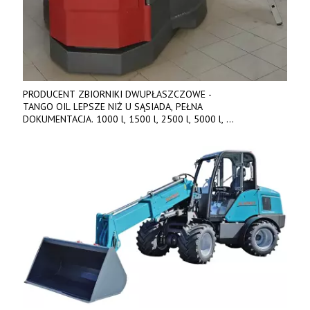
PRODUCENT ZBIORNIKI DWUPŁASZCZOWE -
TANGO OIL LEPSZE NIŻ U SĄSIADA, PEŁNA
DOKUMENTACJA. 1000 l, 1500 l, 2500 l, 5000 l,
produkt polski. Dobra cena, szybkie terminy realizacji. Tel. 536
842 737, www.tango-oil.pl