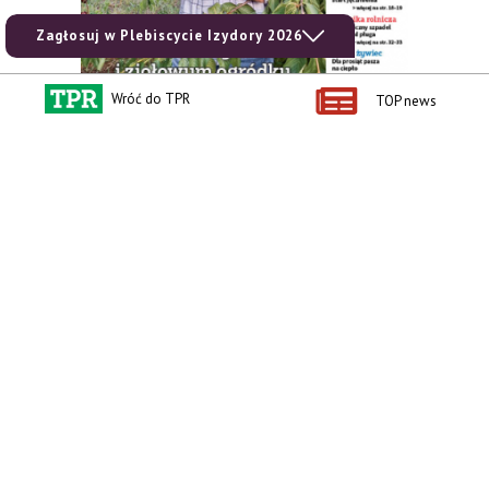
Zagłosuj w Plebiscycie Izydory 2026
Wróć do TPR
TOP news
zobacz e-wydanie
kup prenumeratę
Kontakt i regulaminy
Przydatne linki