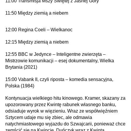
11:00 Transmisja Mszy Świętej z Jasnej Góry
11:50 Między ziemią a niebem
12:00 Regina Coeli – Wielkanoc
12:15 Między ziemią a niebem
12:55 BBC w Jedynce – Inteligentne zwierzęta –
Mistrzowie komunikacji – esej dokumentalny, Wielka
Brytania (2021)
15:00 Vabank II, czyli riposta – komedia sensacyjna,
Polska (1984)
Kontynuacja wielkiego hitu kinowego. Kramer, skazany za
upozorowany przez Kwintę rabunek własnego banku,
odsiaduje wyrok w więzieniu. Wraz ze współwięźniem
Sztycem udaje mu się zbiec, ale odmawia
natychmiastowego wyjazdu do Szwajcarii, ponieważ chce
zemścić się na Kwincie. Duńczyk wraz z Kwintą