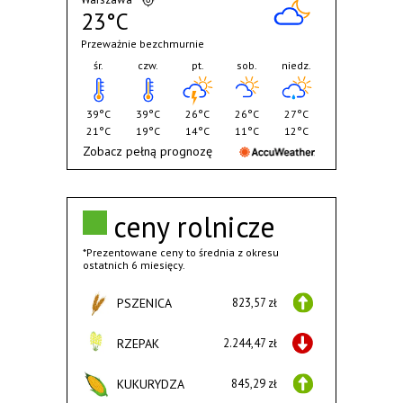
23°C
Przeważnie bezchmurnie
śr.
czw.
pt.
sob.
niedz.
39°C
39°C
26°C
26°C
27°C
21°C
19°C
14°C
11°C
12°C
Zobacz pełną prognozę
ceny rolnicze
*Prezentowane ceny to średnia z okresu
ostatnich 6 miesięcy.
PSZENICA
823,57 zł
RZEPAK
2.244,47 zł
KUKURYDZA
845,29 zł