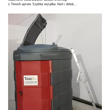
z Twoich upraw. Szybka wysyłka. Hurt i detal.
www.deterren.pl • tel. +48 790 800 510.