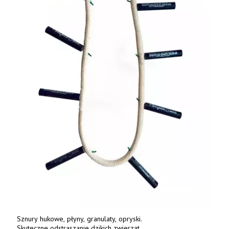
Sznury hukowe, płyny, granulaty, opryski.
Skuteczne odstraszanie dzikich zwierząt