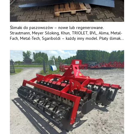
Ślimaki do paszowozów – nowe lub regenerowane.
Strautmann, Meyer Siloking, Khun, TRIOLET, BVL, Alima, Metal-
Fach, Metal-Tech, Sgariboldi – każdy inny model. Płaty ślimaka
wykonane z blachy o podwyższonej wytrzymałości na ścieranie
– 15 lub 18 mm. Możliwa wymiana i dowóz na miejsce – cała
Polska. Tel. 609 144 596.