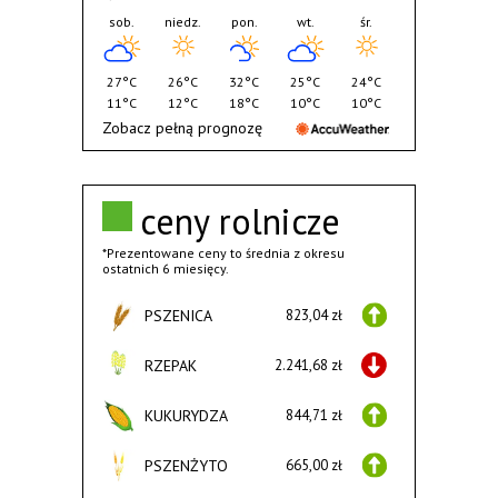
sob.
niedz.
pon.
wt.
śr.
27°C
26°C
32°C
25°C
24°C
11°C
12°C
18°C
10°C
10°C
Zobacz pełną prognozę
ceny rolnicze
*Prezentowane ceny to średnia z okresu
ostatnich 6 miesięcy.
PSZENICA
823,04 zł
RZEPAK
2.241,68 zł
KUKURYDZA
844,71 zł
PSZENŻYTO
665,00 zł