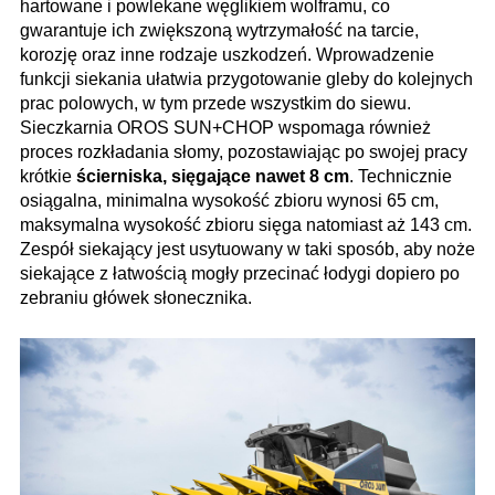
hartowane i powlekane węglikiem wolframu, co
gwarantuje ich zwiększoną wytrzymałość na tarcie,
korozję oraz inne rodzaje uszkodzeń. Wprowadzenie
funkcji siekania ułatwia przygotowanie gleby do kolejnych
prac polowych, w tym przede wszystkim do siewu.
Sieczkarnia OROS SUN+CHOP wspomaga również
proces rozkładania słomy, pozostawiając po swojej pracy
krótkie
ścierniska, sięgające nawet 8 cm
. Technicznie
osiągalna, minimalna wysokość zbioru wynosi 65 cm,
maksymalna wysokość zbioru sięga natomiast aż 143 cm.
Zespół siekający jest usytuowany w taki sposób, aby noże
siekające z łatwością mogły przecinać łodygi dopiero po
zebraniu główek słonecznika.