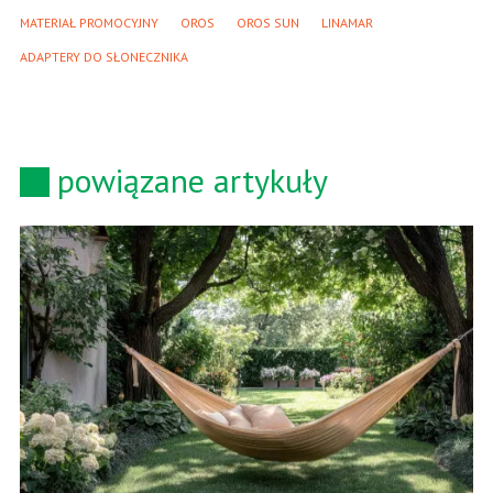
MATERIAŁ PROMOCYJNY
OROS
OROS SUN
LINAMAR
ADAPTERY DO SŁONECZNIKA
powiązane artykuły