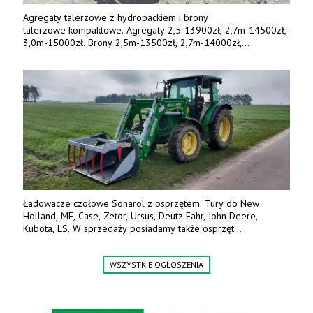
Agregaty talerzowe z hydropackiem i brony
talerzowe kompaktowe. Agregaty 2,5-13900zł, 2,7m-14500zł,
3,0m-15000zł. Brony 2,5m-13500zł, 2,7m-14000zł,
3,0m-14800zł. Tel. 500 800 106, www.agrieko.pl
Ładowacze czołowe Sonarol z osprzętem. Tury do New
Holland, MF, Case, Zetor, Ursus, Deutz Fahr, John Deere,
Kubota, LS. W sprzedaży posiadamy także osprzęt
w promocyjnych cenach. Tel. 500 600 106. www.specagro.pl
WSZYSTKIE OGŁOSZENIA