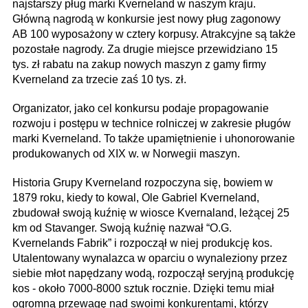
najstarszy pług marki Kverneland w naszym kraju.
Główną nagrodą w konkursie jest nowy pług zagonowy
AB 100 wyposażony w cztery korpusy. Atrakcyjne są także
pozostałe nagrody. Za drugie miejsce przewidziano 15
tys. zł rabatu na zakup nowych maszyn z gamy firmy
Kverneland za trzecie zaś 10 tys. zł.
Organizator, jako cel konkursu podaje propagowanie
rozwoju i postępu w technice rolniczej w zakresie pługów
marki Kverneland. To także upamiętnienie i uhonorowanie
produkowanych od XIX w. w Norwegii maszyn.
Historia Grupy Kverneland rozpoczyna się, bowiem w
1879 roku, kiedy to kowal, Ole Gabriel Kverneland,
zbudował swoją kuźnię w wiosce Kvernaland, leżącej 25
km od Stavanger. Swoją kuźnię nazwał “O.G.
Kvernelands Fabrik” i rozpoczął w niej produkcję kos.
Utalentowany wynalazca w oparciu o wynaleziony przez
siebie młot napędzany wodą, rozpoczął seryjną produkcję
kos - około 7000-8000 sztuk rocznie. Dzięki temu miał
ogromną przewagę nad swoimi konkurentami, którzy