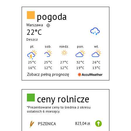
pogoda
Warszawa
22°C
Deszcz
pt.
sob.
niedz.
pon.
wt.
25°C
25°C
27°C
32°C
26°C
16°C
12°C
12°C
19°C
13°C
Zobacz pełną prognozę
ceny rolnicze
*Prezentowane ceny to średnia z okresu
ostatnich 6 miesięcy.
PSZENICA
823,04 zł