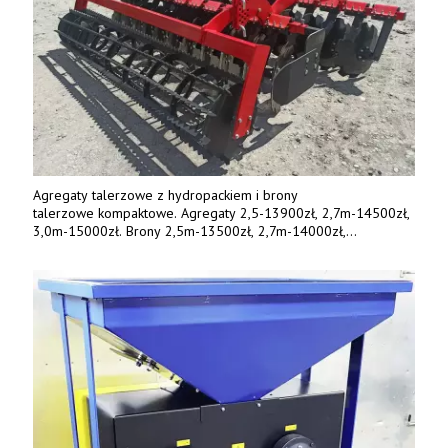
Agregaty talerzowe z hydropackiem i brony
talerzowe kompaktowe. Agregaty 2,5-13900zł, 2,7m-14500zł,
3,0m-15000zł. Brony 2,5m-13500zł, 2,7m-14000zł,
3,0m-14800zł. Tel. 500 800 106, www.agrieko.pl