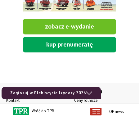
zobacz e-wydanie
kup prenumeratę
Kontakt i regulaminy
Przydatne linki
Zagłosuj w Plebiscycie Izydory 2026
Kontakt
Ceny rolnicze
Reklama
Newsletter rolniczy
Wróć do TPR
TOP news
Polityka prywatności
Rolniczy Alert Cenowy
Regulamin
Pogoda
RODO
Ogłoszenia drobne