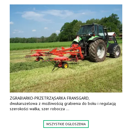
ZGRABIARKO-PRZETRZĄSARKA FRANSGARD,
dwukaruzelowa z możliwością grabienia do boku i regulacją
szerokości wałka, szer robocza
do 6 m. Mocna konstrukcja. Karchex.
Tel. 606 211 056, 507 158 699.
WSZYSTKIE OGŁOSZENIA