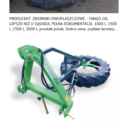
PRODUCENT ZBIORNIKI DWUPŁASZCZOWE - TANGO OIL
LEPSZE NIŻ U SĄSIADA, PEŁNA DOKUMENTACJA. 1000 l, 1500
l, 2500 l, 5000 l, produkt polski. Dobra cena, szybkie terminy
realizacji. Tel. 536 842 737, www.tango-oil.pl