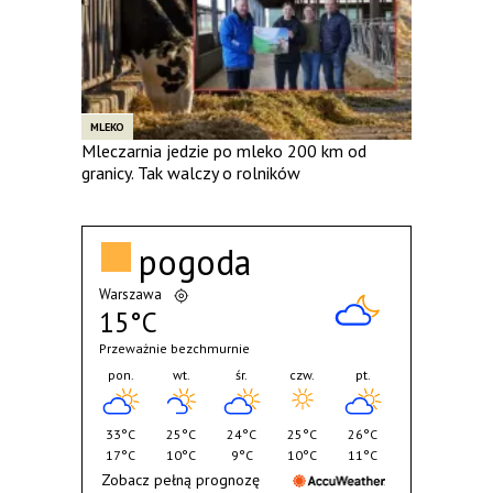
MLEKO
Mleczarnia jedzie po mleko 200 km od
granicy. Tak walczy o rolników
pogoda
Warszawa
15°C
Przeważnie bezchmurnie
pon.
wt.
śr.
czw.
pt.
33°C
25°C
24°C
25°C
26°C
17°C
10°C
9°C
10°C
11°C
Zobacz pełną prognozę