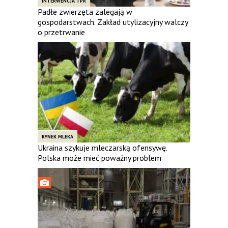
INTERWENCJA TPR
Padłe zwierzęta zalegają w
gospodarstwach. Zakład utylizacyjny walczy
o przetrwanie
RYNEK MLEKA
Ukraina szykuje mleczarską ofensywę.
Polska może mieć poważny problem