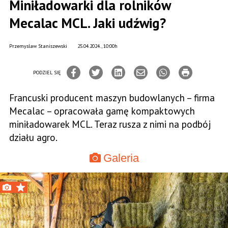
Miniładowarki dla rolników
Mecalac MCL. Jaki udźwig?
Przemyslaw Staniszewski
25.04.2024., 10:00h
PODZIEL SIĘ
Francuski producent maszyn budowlanych – firma
Mecalac – opracowała gamę kompaktowych
miniładowarek MCL. Teraz rusza z nimi na podbój
działu agro.
Galeria