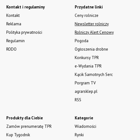
Remonty pionowych wozów paszowych wszystkich marek, noże
tnące, ślimaki,
części zamienne, materiały eksploatacyjne. Serwis mobilny na
terenie całej Polski.
Tel.: 61 285 38 61, 603 626 688.