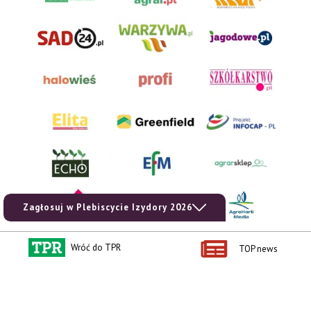
zobacz e-wydanie
kup prenumeratę
Zagłosuj w Plebiscycie Izydory 2026
Wróć do TPR
TOP news
Kontakt i regulaminy
Przydatne linki