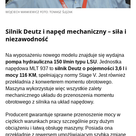
WOJCIECH MANKIEWICZ
FOTO:
TOMASZ ŚLĘZAK
Silnik Deutz i napęd mechaniczny – siła i
niezawodność
Na wyposażeniu nowego modelu znajduje się wydajna
pompa hydrauliczna 150 l/min typu LSU
. Jednostka
napędowa MLT 937 to
silnik Deutz o pojemności 3,6 l i
mocy 116 KM
, spełniający normy Stage V. Jest również
przekładnia z konwerterem momentu obrotowego.
Maszyna wykorzystuje więc wszystkie zalety
mechanicznego układu do przenoszenia momentu
obrotowego z silnika na układ napędowy.
Producent gwarantuje sprawne przenoszenie mocy w
ciężkich warunkach pracy szczególnie przy dużym
obciążeniu i łatwą obsługę maszyny. Posiada ona
przekładnię z rewersem umożliwiającym szybką zmianę