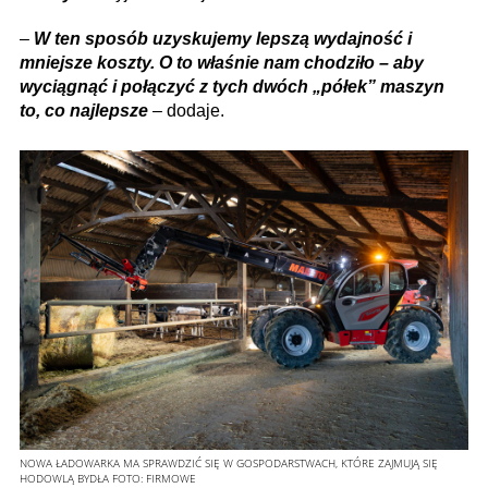
–
W ten sposób uzyskujemy lepszą wydajność i
mniejsze koszty. O to właśnie nam chodziło – aby
wyciągnąć i połączyć z tych dwóch „półek” maszyn
to, co najlepsze
– dodaje.
NOWA ŁADOWARKA MA SPRAWDZIĆ SIĘ W GOSPODARSTWACH, KTÓRE ZAJMUJĄ SIĘ
HODOWLĄ BYDŁA
FOTO:
FIRMOWE