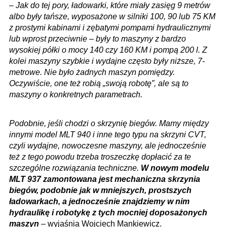
–
Jak do tej pory, ładowarki, które miały zasięg 9 metrów
albo były tańsze, wyposażone w silniki 100, 90 lub 75 KM
z prostymi kabinami i zębatymi pompami hydraulicznymi
lub wprost przeciwnie – były to maszyny z bardzo
wysokiej półki o mocy 140 czy 160 KM i pompą 200 l. Z
kolei maszyny szybkie i wydajne często były niższe, 7-
metrowe. Nie było żadnych maszyn pomiędzy.
Oczywiście, one też robią „swoją robotę”, ale są to
maszyny o konkretnych parametrach.
Podobnie, jeśli chodzi o skrzynię biegów. Mamy między
innymi model MLT 940 i inne tego typu na skrzyni CVT,
czyli wydajne, nowoczesne maszyny, ale jednocześnie
też z tego powodu trzeba troszeczkę dopłacić za te
szczególne rozwiązania techniczne.
W nowym modelu
MLT 937 zamontowana jest mechaniczna skrzynia
biegów, podobnie jak w mniejszych, prostszych
ładowarkach, a jednocześnie znajdziemy w nim
hydraulikę i robotykę z tych mocniej doposażonych
maszyn
– wyjaśnia Wojciech Mankiewicz.