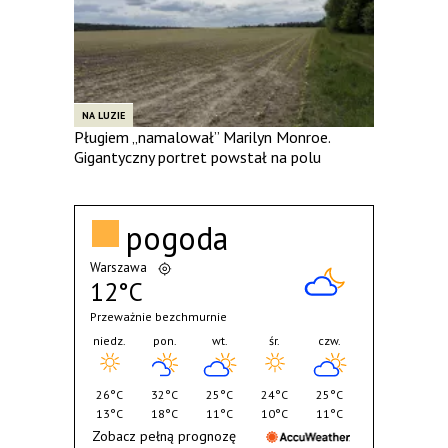
NA LUZIE
Pługiem „namalował” Marilyn Monroe.
Gigantyczny portret powstał na polu
pogoda
Warszawa
12°C
Przeważnie bezchmurnie
niedz.
pon.
wt.
śr.
czw.
26°C
32°C
25°C
24°C
25°C
13°C
18°C
11°C
10°C
11°C
Zobacz pełną prognozę