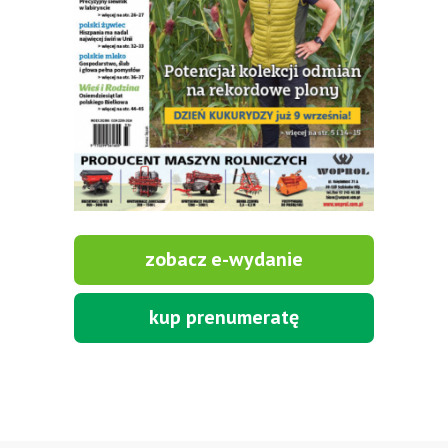
PRODUCENT ZBIORNIKI DWUPŁASZCZOWE -
TANGO OIL LEPSZE NIŻ U SĄSIADA, PEŁNA
DOKUMENTACJA. 1000 l, 1500 l, 2500 l, 5000 l,
produkt polski. Dobra cena, szybkie terminy realizacji. Tel. 536
842 737, www.tango-oil.pl