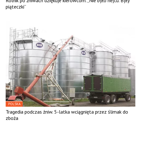
Rolnik po żniwach dziękuje kierowcom. „Nie było hejtu. Były
piąteczki”
POLSKA
Tragedia podczas żniw. 5-latka wciągnięta przez ślimak do
zboża