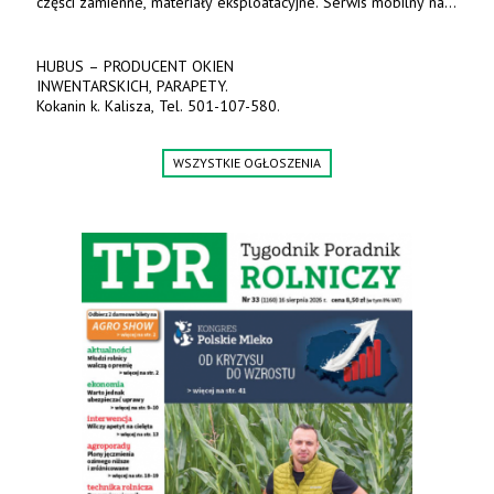
Agregaty talerzowe z hydropackiem i brony
talerzowe kompaktowe. Agregaty 2,5-13900zł, 2,7m-14500zł,
3,0m-15000zł. Brony 2,5m-13500zł, 2,7m-14000zł,
3,0m-14800zł. Tel. 500 800 106, www.agrieko.pl