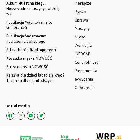
HUBUS – PRODUCENT OKIEN
INWENTARSKICH, PARAPETY.
Kokanin k. Kalisza, Tel. 501-107-580.
WSZYSTKIE OGŁOSZENIA