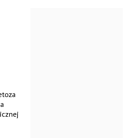
etoza
za
icznej