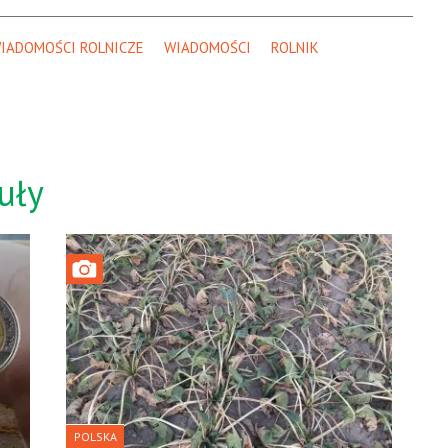
IADOMOŚCI ROLNICZE
WIADOMOŚCI
ROLNIK
uły
POLSKA