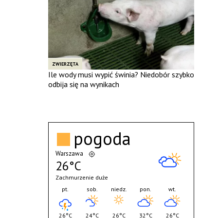
ZWIERZĘTA
Ile wody musi wypić świnia? Niedobór szybko
odbija się na wynikach
pogoda
Warszawa
26°C
Zachmurzenie duże
pt.
sob.
niedz.
pon.
wt.
26°C
24°C
26°C
32°C
26°C