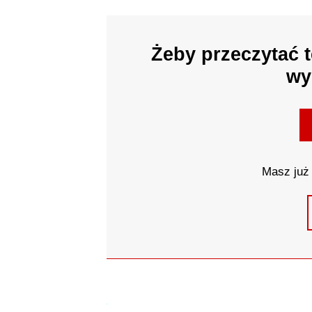
Żeby przeczytać t
wy
Masz już 