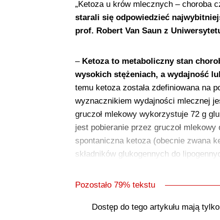
„Ketoza u krów mlecznych – choroba c
starali się odpowiedzieć najwybitnie
prof. Robert Van Saun z Uniwersyte
–
Ketoza to metaboliczny stan chor
wysokich stężeniach, a wydajność lu
temu ketoza została zdefiniowana na 
wyznacznikiem wydajności mlecznej je
gruczoł mlekowy wykorzystuje 72 g glu
jest pobieranie przez gruczoł mlekow
spontaniczna ketoza (obecnie zwana ke
składników glukogennych do lipogennyc
Pozostało 79% tekstu
Dostęp do tego artykułu mają tylk