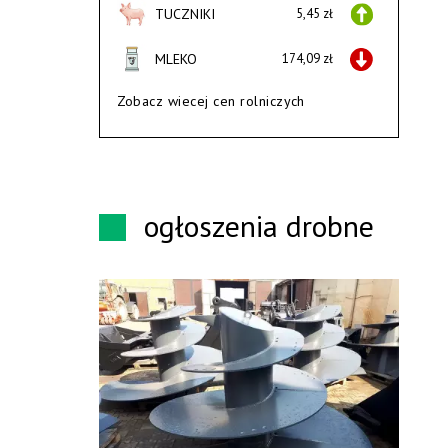
TUCZNIKI
5,45 zł
MLEKO
174,09 zł
Zobacz wiecej cen rolniczych
ogłoszenia drobne