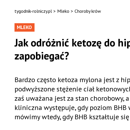
tygodnik-rolniczy.pl
>
Mleko
>
Choroby krów
MLEKO
Jak odróżnić ketozę do hi
zapobiegać?
Bardzo często ketoza mylona jest z hip
podwyższone stężenie ciał ketonowych
zaś uważana jest za stan chorobowy, a
kliniczna występuje, gdy poziom BHB 
mówimy wtedy, gdy BHB kształtuje się