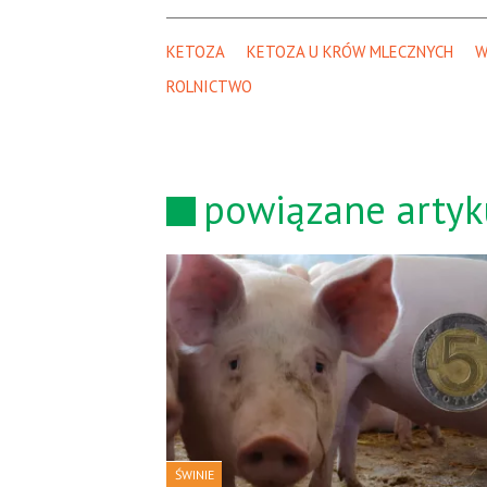
KETOZA
KETOZA U KRÓW MLECZNYCH
W
ROLNICTWO
powiązane artyk
ŚWINIE