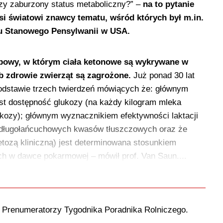
zy zaburzony status metaboliczny?” –
na to pytanie
jsi światowi znawcy tematu, wśród których był m.in.
tu Stanowego Pensylwanii w USA.
obowy, w którym ciała ketonowe są wykrywane w
b zdrowie zwierząt są zagrożone.
Już ponad 30 lat
podstawie trzech twierdzeń mówiących że: głównym
st dostępność glukozy (na każdy kilogram mleka
kozy); głównym wyznacznikiem efektywności laktacji
y długołańcuchowych kwasów tłuszczowych oraz że
tozą kliniczną) jest determinowana stosunkiem
h w dawce pokarmowej – mówił prof. Van Saun....
o Prenumeratorzy Tygodnika Poradnika Rolniczego.