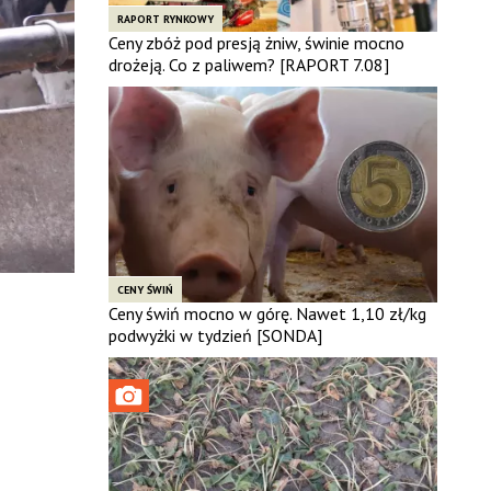
RAPORT RYNKOWY
Ceny zbóż pod presją żniw, świnie mocno
drożeją. Co z paliwem? [RAPORT 7.08]
CENY ŚWIŃ
Ceny świń mocno w górę. Nawet 1,10 zł/kg
podwyżki w tydzień [SONDA]