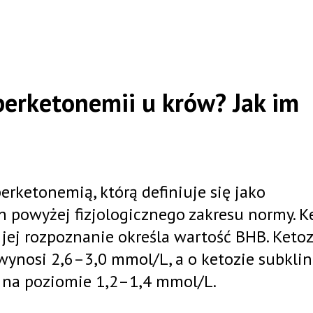
perketonemii u krów? Jak im
erketonemią, którą definiuje się jako
 powyżej fizjologicznego zakresu normy. K
 jej rozpoznanie określa wartość BHB. Keto
wynosi 2,6–3,0 mmol/L, a o ketozie subklin
 na poziomie 1,2–1,4 mmol/L.