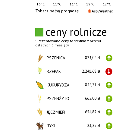
16°C
11°C
11°C
19°C
12°C
Zobacz pełną prognozę
ceny rolnicze
*Prezentowane ceny to średnia z okresu
ostatnich 6 miesięcy.
PSZENICA
823,04 zł
RZEPAK
2.241,68 zł
KUKURYDZA
844,71 zł
PSZENŻYTO
665,00 zł
JĘCZMIEŃ
654,82 zł
BYKI
23,25 zł