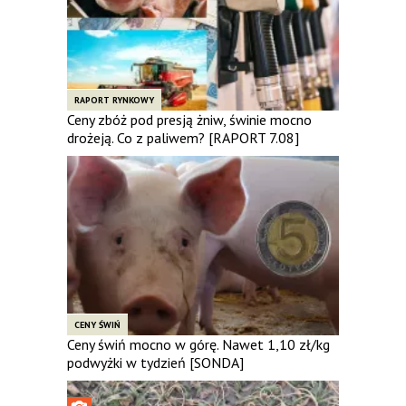
RAPORT RYNKOWY
Ceny zbóż pod presją żniw, świnie mocno
drożeją. Co z paliwem? [RAPORT 7.08]
CENY ŚWIŃ
Ceny świń mocno w górę. Nawet 1,10 zł/kg
podwyżki w tydzień [SONDA]