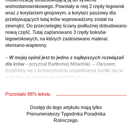
wolnostanowiskowego. Powstały w niej 2 rzędy legowisk
wraz z korytarzem gnojowym, a korytarz paszowy dla
przebywających tutaj krów wyprowadzony został na
zewnątrz. Do przeciwległej ściany podłużnej dobudowano
nową część. Tutaj zaplanowano 3 rzędy boksów
legowiskowych, na których zastosowano materac
słomiano-wapienny.
–
W mojej opinii jest to jedno z najlepszych rozwiązań
dla krów
– przyznał Bartłomiej Mówiński. –
Owszem,
liczyliśmy się z koniecznością uzupełniania ściółki raz w
tygodniu, co oczywiście zwiększa pr...
Pozostało 88% tekstu
Dostęp do tego artykułu mają tylko
Prenumeratorzy Tygodnika Poradnika
Rolniczego.