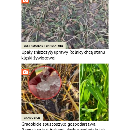
EKSTREMALNE TEMPERATURY
Upały zniszczyły uprawy. Rolnicy chcą stanu
klęski żywiołowej
GRADOBICIE
Gradobicie spustoszyło gospodarstwa.
Rzepak świeci łuskami, dachy wyglądają jak