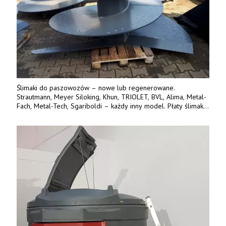
Ślimaki do paszowozów – nowe lub regenerowane.
Strautmann, Meyer Siloking, Khun, TRIOLET, BVL, Alima, Metal-
Fach, Metal-Tech, Sgariboldi – każdy inny model. Płaty ślimaka
wykonane z blachy o podwyższonej wytrzymałości na ścieranie
– 15 lub 18 mm. Możliwa wymiana i dowóz na miejsce – cała
Polska. Tel. 609 144 596.