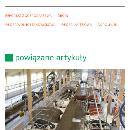
REPORTAŻ Z GOSPODARSTWA
OBORY
OBORA WOLNOSTANOWISKOWA
OBORA UWIĘZIOWA
GK POLMLEK
powiązane artykuły