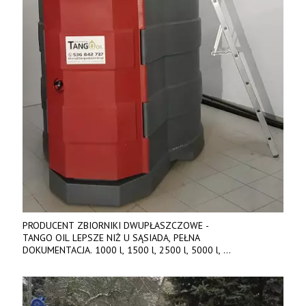
PRODUCENT ZBIORNIKI DWUPŁASZCZOWE -
TANGO OIL LEPSZE NIŻ U SĄSIADA, PEŁNA
DOKUMENTACJA. 1000 l, 1500 l, 2500 l, 5000 l,
produkt polski. Dobra cena, szybkie terminy realizacji. Tel. 536
842 737, www.tango-oil.pl