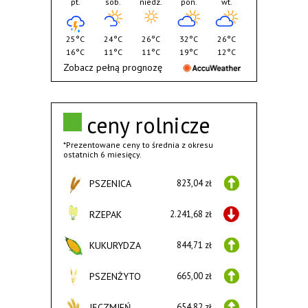
pt.
sob.
niedz.
pon.
wt.
25°C
24°C
26°C
32°C
26°C
16°C
11°C
11°C
19°C
12°C
Zobacz pełną prognozę
ceny rolnicze
*Prezentowane ceny to średnia z okresu
ostatnich 6 miesięcy.
PSZENICA
823,04 zł
RZEPAK
2.241,68 zł
KUKURYDZA
844,71 zł
PSZENŻYTO
665,00 zł
JĘCZMIEŃ
654,82 zł