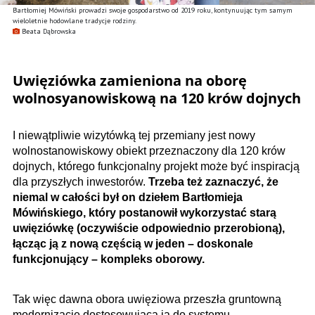
Bartłomiej Mówiński prowadzi swoje gospodarstwo od 2019 roku, kontynuując tym samym
wieloletnie hodowlane tradycje rodziny.
Beata Dąbrowska
Uwięziówka zamieniona na oborę
wolnosyanowiskową na 120 krów dojnych
I niewątpliwie wizytówką tej przemiany jest nowy
wolnostanowiskowy obiekt przeznaczony dla
120 krów
dojnych, którego funkcjonalny projekt może być inspiracją
dla przyszłych inwestorów.
Trzeba też zaznaczyć, że
niemal w całości był on dziełem Bartłomieja
Mówińskiego, który postanowił wykorzystać starą
uwięziówkę (oczywiście odpowiednio przerobioną),
łącząc ją z nową częścią w jeden – doskonale
funkcjonujący – kompleks oborowy.
Tak więc dawna obora uwięziowa przeszła gruntowną
modernizację dostosowującą ją do systemu