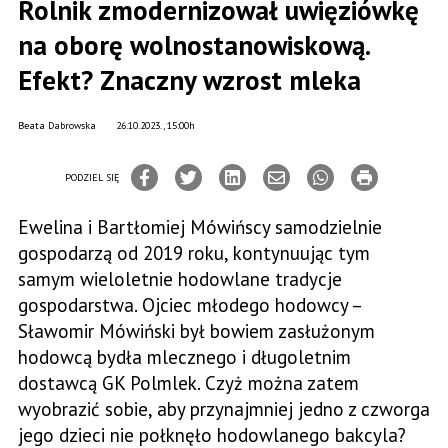
Rolnik zmodernizował uwięziówkę
na oborę wolnostanowiskową.
Efekt? Znaczny wzrost mleka
Beata Dabrowska
26.10.2023., 15:00h
PODZIEL SIĘ
Ewelina i Bartłomiej Mówińscy samodzielnie
gospodarzą od 2019 roku, kontynuując tym
samym wieloletnie hodowlane tradycje
gospodarstwa. Ojciec młodego hodowcy –
Sławomir Mówiński był bowiem zasłużonym
hodowcą bydła mlecznego i długoletnim
dostawcą GK Polmlek. Czyż można zatem
wyobrazić sobie, aby przynajmniej jedno z czworga
jego dzieci nie połknęło hodowlanego bakcyla?