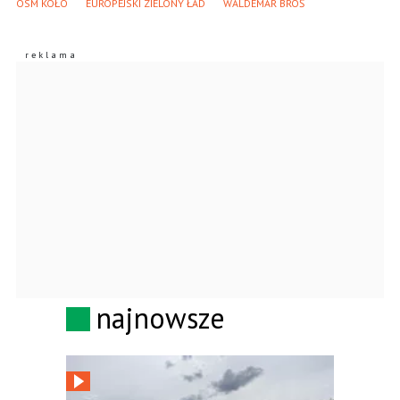
OSM KOŁO
EUROPEJSKI ZIELONY ŁAD
WALDEMAR BROŚ
najnowsze