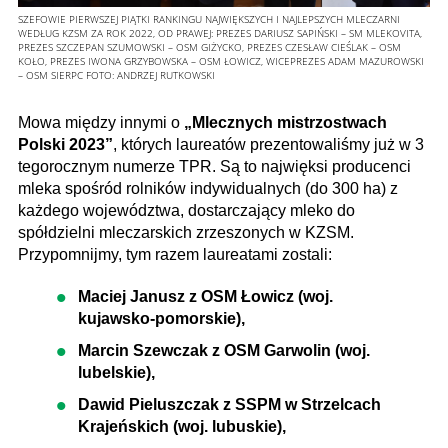
SZEFOWIE PIERWSZEJ PIĄTKI RANKINGU NAJWIĘKSZYCH I NAJLEPSZYCH MLECZARNI
WEDŁUG KZSM ZA ROK 2022, OD PRAWEJ: PREZES DARIUSZ SAPIŃSKI – SM MLEKOVITA,
PREZES SZCZEPAN SZUMOWSKI – OSM GIŻYCKO, PREZES CZESŁAW CIEŚLAK – OSM
KOŁO, PREZES IWONA GRZYBOWSKA – OSM ŁOWICZ, WICEPREZES ADAM MAZUROWSKI
– OSM SIERPC
FOTO:
ANDRZEJ RUTKOWSKI
Mowa między innymi o
„Mlecznych mistrzostwach
Polski 2023”
, których laureatów prezentowaliśmy już w 3
tegorocznym numerze TPR. Są to najwięksi producenci
mleka spośród rolników indywidualnych (do 300 ha) z
każdego województwa, dostarczający mleko do
spółdzielni mleczarskich zrzeszonych w KZSM.
Przypomnijmy, tym razem laureatami zostali:
Maciej Janusz z OSM Łowicz (woj.
kujawsko-pomorskie),
Marcin Szewczak z OSM Garwolin (woj.
lubelskie),
Dawid Pieluszczak z SSPM w Strzelcach
Krajeńskich (woj. lubuskie),