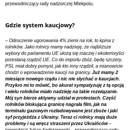
przewodniczący rady nadzorczej Mlekpolu.
Gdzie system kaucjowy?
–
Odroczenie ugorowania 4% ziemi na rok, to kpina z
rolników. Jako rolnicy mamy nadzieję, że najbliższe
wybory do parlamentu UE ułożą się inaczej i ekoterroryści
przestaną rządzić UE. Co do importu zbóż, będę szczery,
PSL miał dobry pomysł, jak kto inny rządził, a mianowicie
chodzi o wprowadzenie kaucji na granicy.
Już mamy 2
miesiące nowego rządu i nic nie słychać o kaucjach.
Przykro mi to mówić, bo akurat sympatyzuję z tą opcją
i wielu rolników miało nadzieję na takie rozwiązanie.
Mój syn bierze aktywny udział w protestach. Część
rolników blokująca granicę nagrała film, jak na
terminalu gazowym rozładowywane jest zboże i jaki
syf przyjeżdża z Ukrainy. Teraz ci rolnicy mają duże
problemy i są wręcz straszeni przez Ukraińców
–
powiedział Julian Andrzejewski – przewodniczący rady