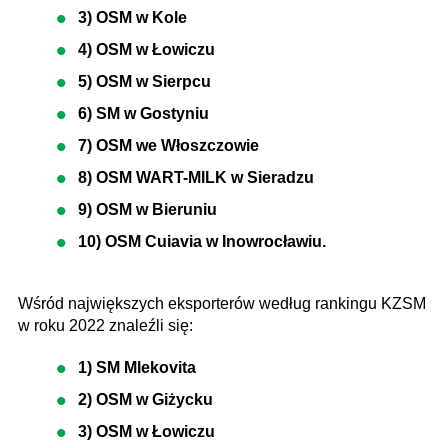
3) OSM w Kole
4) OSM w Łowiczu
5) OSM w Sierpcu
6) SM w Gostyniu
7) OSM we Włoszczowie
8) OSM WART-MILK w Sieradzu
9) OSM w Bieruniu
10) OSM Cuiavia w Inowrocławiu.
Wśród największych eksporterów według rankingu KZSM
w roku 2022 znaleźli się:
1) SM Mlekovita
2) OSM w Giżycku
3) OSM w Łowiczu