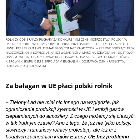
ROLNICY ODBIERAJĄCY PUCHARY ZA KONKURS "MLECZNE MISTRZOSTWA POLSKI", W
IMIENIU NIEOBECNYCH NAGRODY ODEBRALI PRZEDSTAWICIELE ICH MLECZARNI. OD
LEWEJ: PREZES KZSM WALDEMAR BROŚ, TOMASZ CHĄDZYŃSKI – PRZEWODNICZĄCY RADY
NADZORCZEJ OSM ŁOWICZ, ANNA SZEWCZAK (ŻONA MARCINA SZEWCZAKA) - DOSTAWCY
OSM GARWOLIN, CEZARY KOWALSKI – DOSTAWCA OSM SIERPC, WALDEMAR KEKÓW –
KIEROWNIK SKUPU OSM SIERPC, ADAM BUCHAJSKI – DOSTAWCA OSM KRASNYSTAW
FOTO:
ANDRZEJ RUTKOWSKI
Za bałagan w UE płaci polski rolnik
–
Zielony Ład nie miał nic innego na względzie, jak
ograniczenie produkcji żywności w UE i emisji gazów
cieplarnianych do atmosfery. Z czego możemy się cieszyć
w tak trudnym czasie? Ano z tego, że już nie tylko polscy,
słowaccy i rumuńscy rolnicy protestują, ale też ci z
bogatych zachodnich krajów Europy.
UE bez problemu