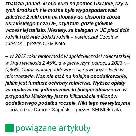
znalazła ponad 60 mld euro na pomoc Ukrainie, czy w
tych środkach nie można było wygospodarować
zaledwie 2 mld euro na dopłaty do eksportu zboża
ukraińskiego poza UE, czyli tam, gdzie głównie
wcześniej trafiało. Niestety, za bałagan w UE płaci dziś
rolnik i głównie polski rolnik –
powiedział Czesław
Cieślak
– prezes OSM Koło.
–
W 2022 roku rentowność w spółdzielczości mleczarskiej
w kraju wyniosła 2,45%, a w pierwszym półroczu 2023 r. –
0,45%. Coraz wolniej oddawane są nowe inwestycje w
mleczarstwie.
Nas nie stać na kolejne opodatkowanie,
jakim jest fundusz ochrony rolnictwa. Wyższe opłaty
za opakowania jednorazowe to kolejne obciążenia, w
przypadku Mlekovity jest to kilkanaście milionów
dodatkowego podatku rocznie. Nikt tego nie wytrzyma
– powiedział Dariusz Sapiński – prezes SM Mlekovita.
powiązane artykuły