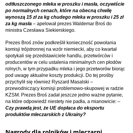
odtłuszczonego mleka w proszku i masła, oczywiście
po normalnych cenach, które na obecną chwilę
wynoszą 15 zł za kg chudego mleka w proszku i 25 zł
za kg masła
– apelował prezes Waldemar Broś do
ministra Czesława Siekierskiego.
Prezes Broś znów podkreślił konieczność powołania
komisji trójstronnej na wzór niemiecki, aby co kwartał
spotykali się przedstawiciele handlu, przetwórców i
producentów w celu ustalenia minimalnych cen płodów
rolnych, w tym przypadku mleka i jego przetworów biorąc
pod uwagę aktualne koszty produkcji. Do tej prośby
przychylił się również Ryszard Masalski –
przewodniczący komisji problemowo-skupowej w radzie
KZSM. Prezes Broś zadał jeszcze jedno ważne pytanie,
na które odpowiedź niestety nie padła, a mianowicie: –
Czy prawdą jest, że UE dopłaca do eksportu
produktów mleczarskich z Ukrainy?
Nagrody dla rolników i mleczarni