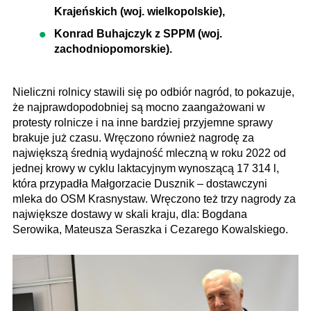
Krajeńskich (woj. wielkopolskie),
Konrad Buhajczyk z SPPM (woj.
zachodniopomorskie).
Nieliczni rolnicy stawili się po odbiór nagród, to pokazuje,
że najprawdopodobniej są mocno zaangażowani w
protesty rolnicze i na inne bardziej przyjemne sprawy
brakuje już czasu. Wręczono również nagrodę za
największą średnią wydajność mleczną w roku 2022 od
jednej krowy w cyklu laktacyjnym wynoszącą 17 314 l,
która przypadła Małgorzacie Dusznik – dostawczyni
mleka do OSM Krasnystaw. Wręczono też trzy nagrody za
największe dostawy w skali kraju, dla: Bogdana
Serowika, Mateusza Seraszka i Cezarego Kowalskiego.