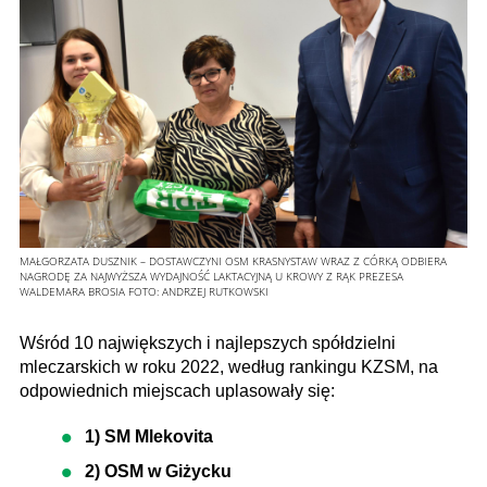
MAŁGORZATA DUSZNIK – DOSTAWCZYNI OSM KRASNYSTAW WRAZ Z CÓRKĄ ODBIERA
NAGRODĘ ZA NAJWYŻSZA WYDAJNOŚĆ LAKTACYJNĄ U KROWY Z RĄK PREZESA
WALDEMARA BROSIA
FOTO:
ANDRZEJ RUTKOWSKI
Wśród 10 największych i najlepszych spółdzielni
mleczarskich w roku 2022, według rankingu KZSM, na
odpowiednich miejscach uplasowały się:
1) SM Mlekovita
2) OSM w Giżycku