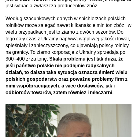
jest sytuacja zwłaszcza producentów zbóż.
Według szacunkowych danych w spichlerzach polskich
rolników może zalegać nawet kilkanaście mln ton zbóż i w
wielu przypadkach jest to ziarno z dwóch sezonów. Do
tego cały czas z Ukrainy napływa wątpliwej jakości towar,
spleśniały i zanieczyszczony, co ujawniają polscy rolnicy
na granicy. To ziarno korporacje z Ukrainy sprzedają po
300–400 zł za tonę.
Skala problemu jest tak duża, że
jeśli państwo polskie nie podejmie radykalnych
działań, to dalsza taka sytuacja oznacza śmierć wielu
polskich gospodarstw oraz poważne problemy firm z
nimi współpracujących, a więc dostawców, jak i
odbiorców towarów, zatem również i mleczarni.