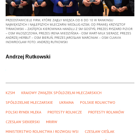
PRZEDSTAWICIELE FIRM, KTÓRE ZAJĘŁY MIEJSCA OD 6 DO 10 W RANKINGU
NAJWIĘKSZYCH I NAJLEPSZYCH MLECZARNI WEDŁUG KZSM, OD PRAWEJ: KRZYSZTOF
TYRAKOWSKI – ZASTĘPCA KIEROWNIKA HANDLU Z SM GOSTYŃ, PREZES RYSZARD PIZIOR
– OSM WŁOSZCZOWA, PREZES IRENA MIEDZIŃSKA - OSM WART-MILK SIERADZ, PREZES
ANDRZEJ HERBUT – OSM BIERUŃ, PREZES JAROSŁAW MARCINIAK – OSM CUIAVIA
INOWROCŁAW
FOTO:
ANDRZEJ RUTKOWSKI
Andrzej Rutkowski
KZSM
KRAJOWY ZWIĄZEK SPÓŁDZIELNI MLECZARSKICH
SPÓŁDZIELNIE MLECZARSKIE
UKRAINA
POLSKIE ROLNICTWO
POLSKI RYNEK MLEKA
PROTESTY ROLNICZE
PROTESTY ROLNIKÓW
CZESŁAW SIEKIERSKI
MRIRW
MINISTERSTWO ROLNICTWA I ROZWOJU WSI
CZESŁAW CIEŚLAK