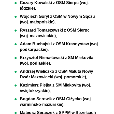
Cezary Kowalski z OSM Sierpc (woj.
łódzkie),
Wojciech Goryl z OSM w Nowym Sączu
(woj. małopolskie),
Ryszard Tomaszewski z OSM Sierpc
(woj. mazowieckie),
Adam Buchajski z OSM Krasnystaw (woj.
podkarpackie),
Krzysztof Nienałtowski z SM Mlekovita
(woj. podlaskie),
Andrzej Wieliczko z OSM Maluta Nowy
Dwór Mazowiecki (woj. pomorskie),
Kazimierz Piejka z SM Mlekovita (woj.
świętokrzyskie),
Bogdan Serowik z OSM Giżycko (woj.
warmińsko-mazurskie),
Mateusz Seraszek z SPPM w Strzelcach