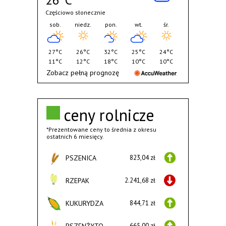
26°C
Częściowo słonecznie
sob.
niedz.
pon.
wt.
śr.
27°C
26°C
32°C
25°C
24°C
11°C
12°C
18°C
10°C
10°C
Zobacz pełną prognozę
ceny rolnicze
*Prezentowane ceny to średnia z okresu
ostatnich 6 miesięcy.
PSZENICA
823,04 zł
RZEPAK
2.241,68 zł
KUKURYDZA
844,71 zł
PSZENŻYTO
665,00 zł