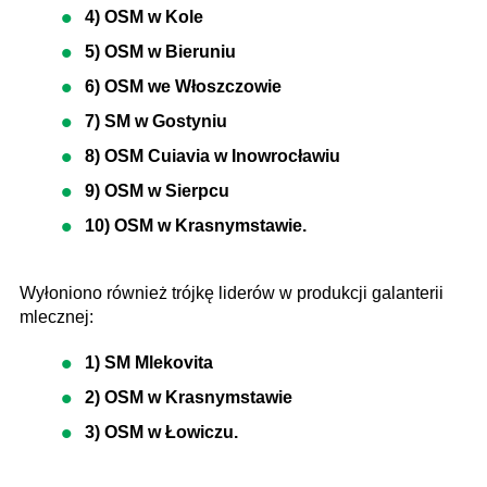
4) OSM w Kole
5) OSM w Bieruniu
6) OSM we Włoszczowie
7) SM w Gostyniu
8) OSM Cuiavia w Inowrocławiu
9) OSM w Sierpcu
10) OSM w Krasnymstawie.
Wyłoniono również trójkę liderów w produkcji galanterii
mlecznej:
1) SM Mlekovita
2) OSM w Krasnymstawie
3) OSM w Łowiczu.