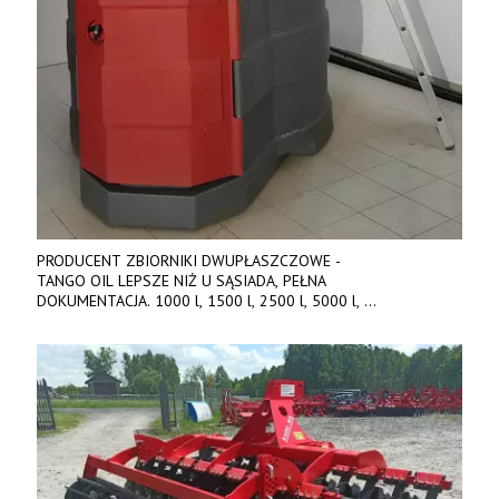
PRODUCENT ZBIORNIKI DWUPŁASZCZOWE -
TANGO OIL LEPSZE NIŻ U SĄSIADA, PEŁNA
DOKUMENTACJA. 1000 l, 1500 l, 2500 l, 5000 l,
produkt polski. Dobra cena, szybkie terminy realizacji. Tel. 536
842 737, www.tango-oil.pl