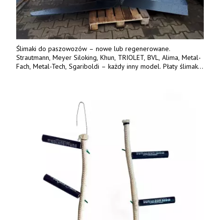
Ślimaki do paszowozów – nowe lub regenerowane.
Strautmann, Meyer Siloking, Khun, TRIOLET, BVL, Alima, Metal-
Fach, Metal-Tech, Sgariboldi – każdy inny model. Płaty ślimaka
wykonane z blachy o podwyższonej wytrzymałości na ścieranie
– 15 lub 18 mm. Możliwa wymiana i dowóz na miejsce – cała
Polska. Tel. 609 144 596.