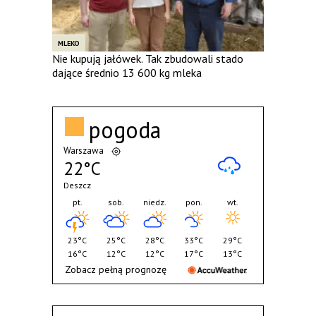
MLEKO
Nie kupują jałówek. Tak zbudowali stado
dające średnio 13 600 kg mleka
pogoda
Warszawa
22°C
Deszcz
pt.
sob.
niedz.
pon.
wt.
23°C
25°C
28°C
33°C
29°C
16°C
12°C
12°C
17°C
13°C
Zobacz pełną prognozę