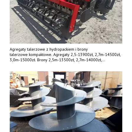
Agregaty talerzowe z hydropackiem i brony
talerzowe kompaktowe. Agregaty 2,5-13900zł, 2,7m-14500zł,
3,0m-15000zł. Brony 2,5m-13500zł, 2,7m-14000zł,
3,0m-14800zł. Tel. 500 800 106, www.agrieko.pl