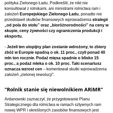
polityka Zielonego Ładu.
Podkreślił, że nikt nie
konsultował z rolnikami, ani ministrami rolnictwa ram i
założeń
Europejskiego Zielonego Ładu
, ponadto nie
przedstawił skutków finansowych wprowadzenia
strategii
„od pola do stołu” oraz „bioróżnorodności” na ceny w
skupie, ceny żywności czy ograniczenia produkcji i
eksportu.
-
Jeżeli ten utopijny plan zostanie wdrożony, to zbiory
zbóż w Europie spadną o ok. 11 proc., czyli ponad 40
mln ton rocznie. Podaż mięsa spadnie o blisko 15
proc., a podaż mleka o ok. 10 proc. Taki scenariusz
oznacza wzrost cen
– komentował skutki wprowadzenia
założeń „zielonej rewolucji”.
"Rolnik stanie się niewolnikiem ARiMR"
Ardanowski zaznaczył, że przygotowanie Planu
Strategicznego dla rolnictwa w ramach sztywnych ram
nowej WPR i określonych zasobów finansowych jest