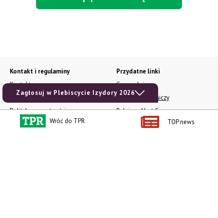
Kontakt i regulaminy
Przydatne linki
Kontakt
Ceny rolnicze
Zagłosuj w Plebiscycie Izydory 2026
Reklama
Newsletter rolniczy
Polityka prywatności
Rolniczy Alert Cenowy
Wróć do TPR
TOP news
Regulamin
Pogoda
RODO
Ogłoszenia drobne
Konkursy TPR
e-Wydania TPR
Kącik Samotnych Serc
Porgram TV
agrarsklep.pl
RSS