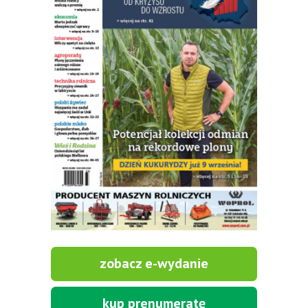
zobacz e-wydanie
kup prenumeratę