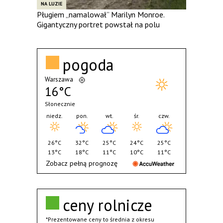
NA LUZIE
Pługiem „namalował” Marilyn Monroe.
Gigantyczny portret powstał na polu
pogoda
Warszawa
16°C
Słonecznie
niedz.
pon.
wt.
śr.
czw.
26°C
32°C
25°C
24°C
25°C
13°C
18°C
11°C
10°C
11°C
Zobacz pełną prognozę
ceny rolnicze
*Prezentowane ceny to średnia z okresu