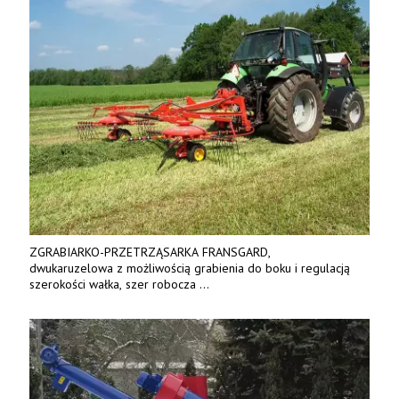
ZGRABIARKO-PRZETRZĄSARKA FRANSGARD,
dwukaruzelowa z możliwością grabienia do boku i regulacją
szerokości wałka, szer robocza
do 6 m. Mocna konstrukcja. Karchex.
Tel. 606 211 056, 507 158 699.